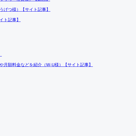
ふうげつ様）【サイト記事】
サイト記事】
）
件や月額料金などを紹介（W-U様）【サイト記事】