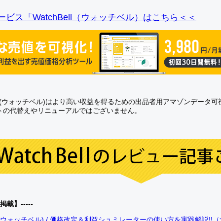
ビス「WatchBell（ウォッチベル）はこちら＜＜
Bell(ウォッチベル)はより高い収益を得るための出品者用アマゾンデータ
トの代替えやリニューアルではございません。
0掲載】-----
bell(ウォッチベル) / 価格改定＆利益シュミレーターの使い方を実践解説