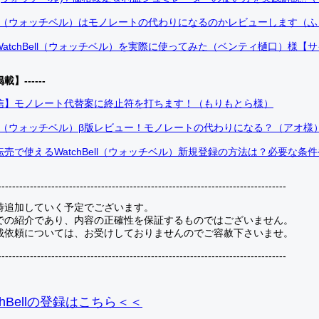
Bell（ウォッチベル）はモノレートの代わりになるのかレビューします（
atchBell（ウォッチベル）を実際に使ってみた（ベンティ樋口）様【
掲載】------
信】モノレート代替案に終止符を打ちます！（もりもとら様）
Bell（ウォッチベル）β版レビュー！モノレートの代わりになる？（アオ様
売で使えるWatchBell（ウォッチベル）新規登録の方法は？必要な条
---------------------------------------------------------------------------------
時追加していく予定でございます。
での紹介であり、内容の正確性を保証するものではございません。
載依頼については、お受けしておりませんのでご容赦下さいませ。
---------------------------------------------------------------------------------
hBellの登録
はこちら＜＜