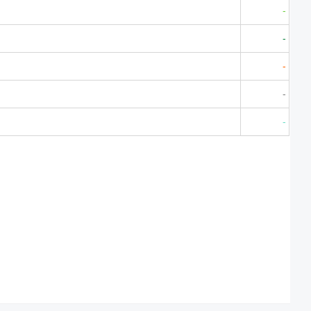
-
-
-
-
-