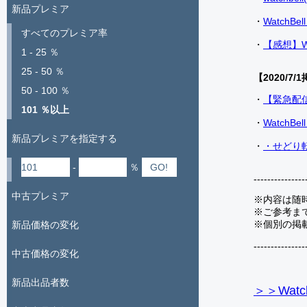
新品プレミア
・
Watch
すべてのプレミア率
・
【感想】W
1 - 25 ％
25 - 50 ％
【2020/7/1
50 - 100 ％
・
【緊急配
101 ％以上
・
Watch
新品プレミアを指定する
・
・せどり転
-
％
---------------
中古プレミア
※内容は随
※ご参考ま
※個別の掲
新品価格の変化
---------------
中古価格の変化
新品出品者数
＞＞Watc