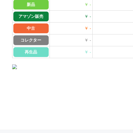
新品
￥ -
アマゾン販売
￥ -
中古
￥ -
コレクター
￥ -
再生品
￥ -