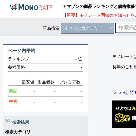
アマゾンの商品ランキングと価格推移
【重要】モノレート閉鎖のお知らせを
商品検索
ページ内平均
モノレートは
ランキング
-
位
長年のご利
参考価格
-
最安値
出品者数
プレミア数
新品
-
-
-
＞＞せど
中古
-
-
-
検索結果
検索カテゴリ