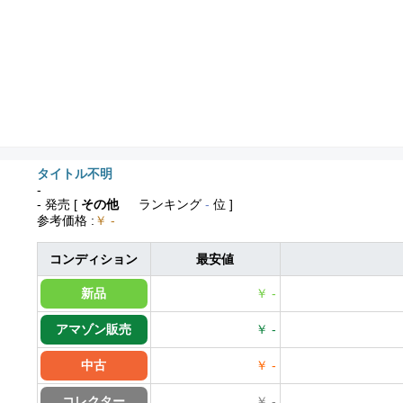
タイトル不明
-
- 発売
[
その他
ランキング
-
位 ]
参考価格
:
￥ -
コンディション
最安値
新品
￥ -
アマゾン販売
￥ -
中古
￥ -
コレクター
￥ -