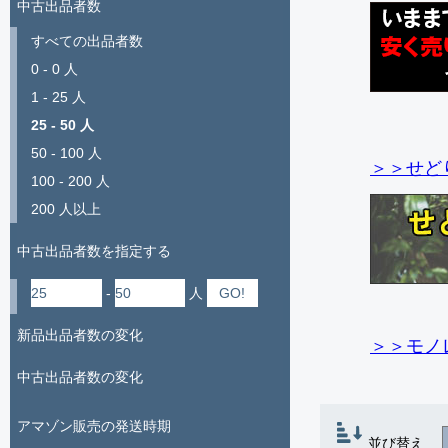
中古出品者数
すべての出品者数
0 - 0 人
1 - 25 人
25 - 50 人
50 - 100 人
＞＞せど
100 - 200 人
200 人以上
中古出品者数を指定する
-
人
新品出品者数の変化
＞＞モノ
中古出品者数の変化
アマゾン販売の発送時期
並び替え