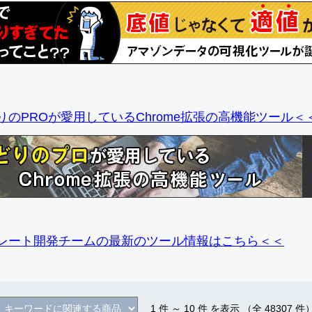
りのPROが愛用しているChrome拡張の高機能ツール＜
レート開発チームの最新のツール情報
はこちら＜＜
1
件 ～
10
件 を表示 （全
48307
件