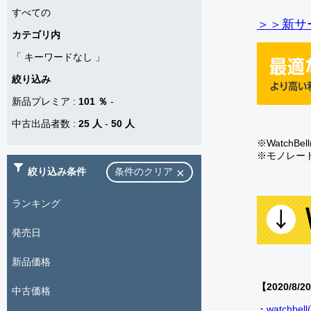
すべての
＞＞新サー
カテゴリ内
「
キーワードなし
」
絞り込み
新品プレミア
:
101 ％
-
中古出品者数
:
25 人
-
50 人
※Watch
※モノレー
絞り込み条件
条件のクリア
ランキング
発売日
新品価格
【2020/8/2
中古価格
・
watch