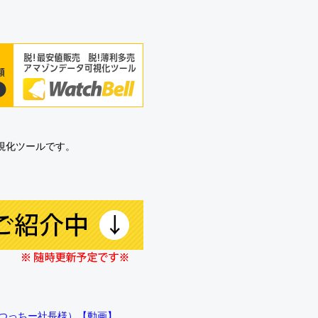
可視化ツールです。
!!（つっちー社長様）【動画】