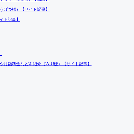
ふうげつ様）【サイト記事】
サイト記事】
）
件や月額料金などを紹介（W-U様）【サイト記事】