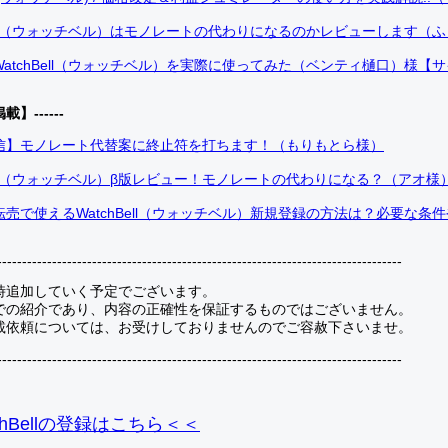
Bell（ウォッチベル）はモノレートの代わりになるのかレビューします（
atchBell（ウォッチベル）を実際に使ってみた（ベンティ樋口）様【
掲載】------
信】モノレート代替案に終止符を打ちます！（もりもとら様）
Bell（ウォッチベル）β版レビュー！モノレートの代わりになる？（アオ様
売で使えるWatchBell（ウォッチベル）新規登録の方法は？必要な条
---------------------------------------------------------------------------------
時追加していく予定でございます。
での紹介であり、内容の正確性を保証するものではございません。
載依頼については、お受けしておりませんのでご容赦下さいませ。
---------------------------------------------------------------------------------
hBellの登録
はこちら＜＜