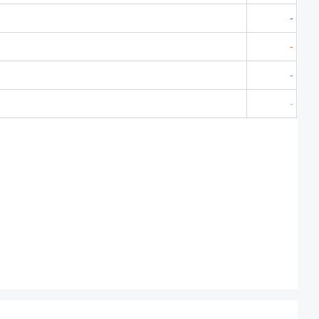
-
-
-
-