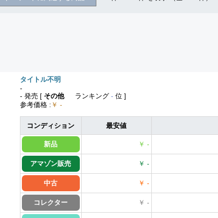
タイトル不明
-
- 発売
[
その他
ランキング
-
位 ]
参考価格
:
￥ -
コンディション
最安値
新品
￥ -
アマゾン販売
￥ -
中古
￥ -
コレクター
￥ -