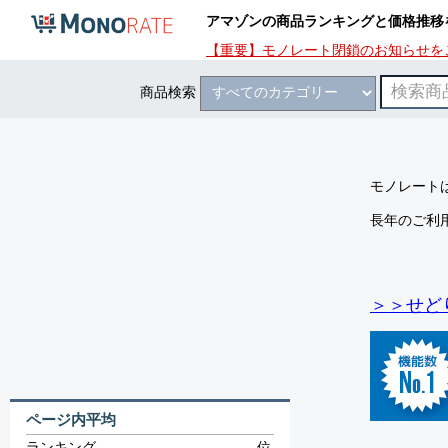
アマゾンの商品ランキングと価格推移
【重要】モノレート閉鎖のお知らせを
商品検索
モノレートは
長年のご利
＞＞せど
ページ内平均
ランキング
-
位