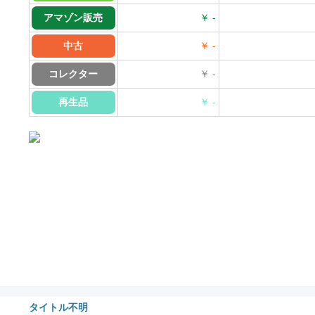
アマゾン販売
￥ -
中古
￥ -
コレクター
￥ -
再生品
￥ -
タイトル不明