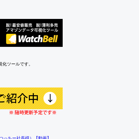
可視化ツールです。
!!（つっちー社長様）【動画】