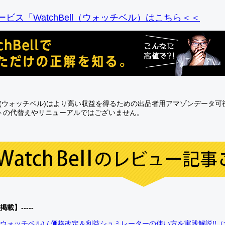
ビス「WatchBell（ウォッチベル）はこちら＜＜
Bell(ウォッチベル)はより高い収益を得るための出品者用アマゾンデータ
トの代替えやリニューアルではございません。
0掲載】-----
bell(ウォッチベル) / 価格改定＆利益シュミレーターの使い方を実践解説