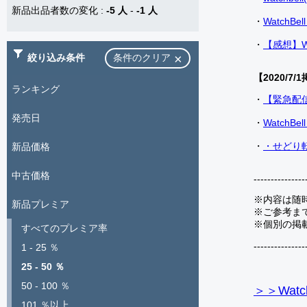
新品出品者数の変化
:
-5 人
-
-1 人
・
Watch
・
【感想】W
絞り込み条件
条件のクリア
【2020/7/1
ランキング
・
【緊急配
発売日
・
Watch
・
・せどり転
新品価格
中古価格
---------------
※内容は随
新品プレミア
※ご参考ま
※個別の掲
すべてのプレミア率
---------------
1 - 25 ％
25 - 50 ％
50 - 100 ％
＞＞Watc
101 ％以上