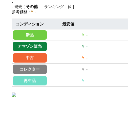
-
- 発売
[
その他
ランキング
-
位 ]
参考価格
:
￥ -
コンディション
最安値
新品
￥ -
アマゾン販売
￥ -
中古
￥ -
コレクター
￥ -
再生品
￥ -