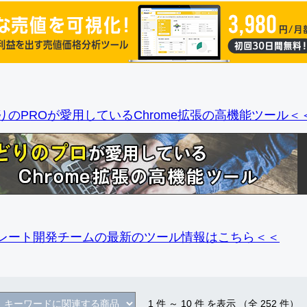
りのPROが愛用しているChrome拡張の高機能ツール＜
レート開発チームの最新のツール情報
はこちら＜＜
1
件 ～
10
件 を表示 （全
252
件）