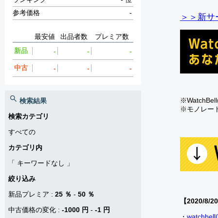
参考価格
-
＞＞新サー
最安値
出品者数
プレミア数
新品
-
-
-
中古
-
-
-
※Watch
検索結果
※モノレー
検索カテゴリ
すべての
カテゴリ内
「
キーワードなし
」
絞り込み
新品プレミア
:
25 ％
-
50 ％
【2020/8/2
中古価格の変化
:
-1000 円
-
-1 円
・
watch