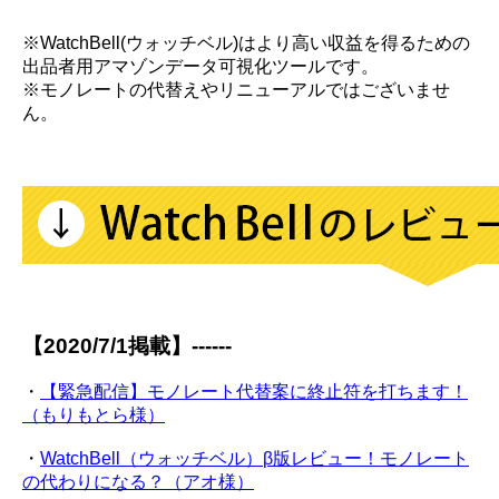
※WatchBell(ウォッチベル)はより高い収益を得るための
出品者用アマゾンデータ可視化ツールです。
※モノレートの代替えやリニューアルではございませ
ん。
【2020/7/1掲載】------
・
【緊急配信】モノレート代替案に終止符を打ちます！
（もりもとら様）
・
WatchBell（ウォッチベル）β版レビュー！モノレート
の代わりになる？（アオ様）