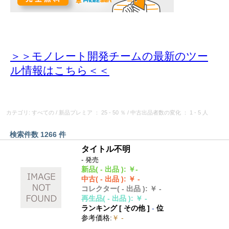
＞＞モノレート開発チームの最新のツー
ル情報
はこちら＜＜
カテゴリ: すべての
/
新品プレミア
： 25 - 50 ％
/
中古出品者数の変化
： 1 - 5 人
検索件数 1266 件
タイトル不明
- 発売
新品
( - 出品 )
:
￥-
中古
( - 出品 )
:
￥ -
コレクター
( - 出品 )
:
￥ -
再生品
( - 出品 )
:
￥ -
ランキング [
その他
]
-
位
参考価格
:
￥ -