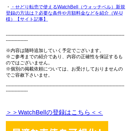
・
・せどり転売で使えるWatchBell（ウォッチベル）新規
登録の方法は？必要な条件や月額料金などを紹介（W-U
様）【サイト記事】
---------------------------------------------------------------------------------
---------------
※内容は随時追加していく予定でございます。
※ご参考までの紹介であり、内容の正確性を保証するも
のではございません。
※個別の掲載依頼については、お受けしておりませんの
でご容赦下さいませ。
---------------------------------------------------------------------------------
---------------
＞＞WatchBellの登録
はこちら＜＜