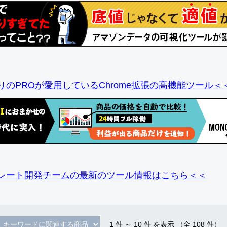
りのPROが愛用しているChrome拡張の高機能ツール＜
レート開発チームの最新のツール情報
はこちら＜＜
1
件 ～
10
件 を表示 （全
108
件）