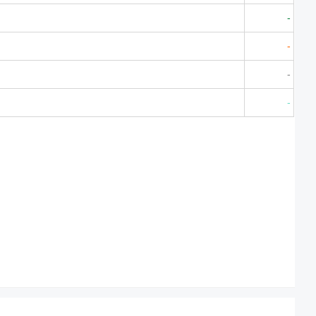
-
-
-
-