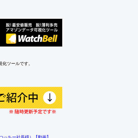
可視化ツールです。
!!（つっちー社長様）【動画】