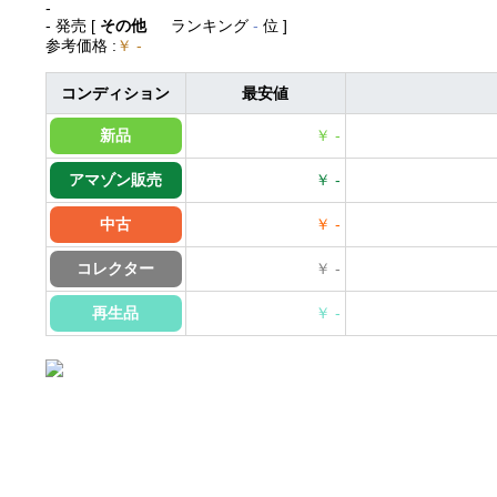
-
- 発売
[
その他
ランキング
-
位 ]
参考価格
:
￥ -
コンディション
最安値
新品
￥ -
アマゾン販売
￥ -
中古
￥ -
コレクター
￥ -
再生品
￥ -