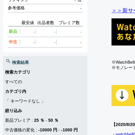
参考価格
-
＞＞新サー
最安値
出品者数
プレミア数
新品
-
-
-
中古
-
-
-
※Watch
検索結果
※モノレー
検索カテゴリ
すべての
カテゴリ内
「
キーワードなし
」
絞り込み
新品プレミア
:
25 ％
-
50 ％
【2020/8/2
中古価格の変化
:
-10000 円
-
-1000 円
・
watch