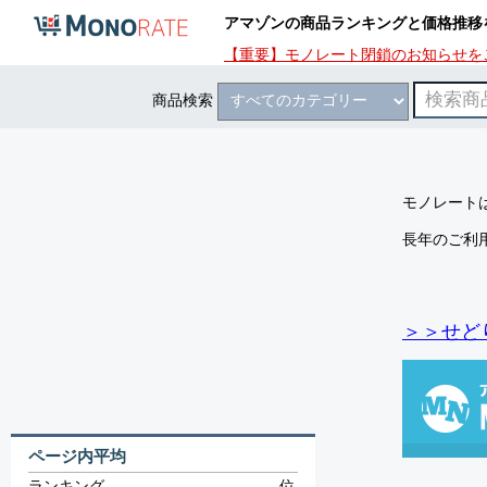
アマゾンの商品ランキングと価格推移
【重要】モノレート閉鎖のお知らせを
商品検索
モノレートは
長年のご利
＞＞せど
ページ内平均
ランキング
-
位