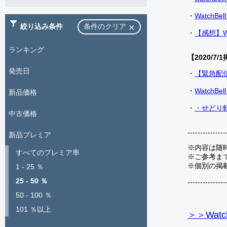
・
Watch
絞り込み条件
条件のクリア
・
【感想】W
ランキング
【2020/7/1
発売日
・
【緊急配
・
Watch
新品価格
・
・せどり転
中古価格
---------------
新品プレミア
※内容は随
すべてのプレミア率
※ご参考ま
※個別の掲
1 - 25 ％
25 - 50 ％
---------------
50 - 100 ％
101 ％以上
＞＞Watc