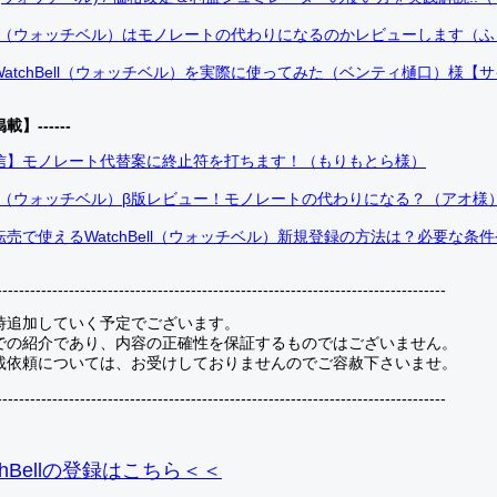
Bell（ウォッチベル）はモノレートの代わりになるのかレビューします（
atchBell（ウォッチベル）を実際に使ってみた（ベンティ樋口）様【
掲載】------
信】モノレート代替案に終止符を打ちます！（もりもとら様）
Bell（ウォッチベル）β版レビュー！モノレートの代わりになる？（アオ様
売で使えるWatchBell（ウォッチベル）新規登録の方法は？必要な条
---------------------------------------------------------------------------------
時追加していく予定でございます。
での紹介であり、内容の正確性を保証するものではございません。
載依頼については、お受けしておりませんのでご容赦下さいませ。
---------------------------------------------------------------------------------
hBellの登録
はこちら＜＜