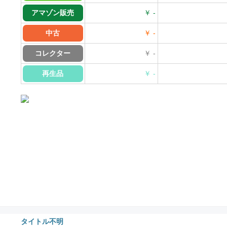
アマゾン販売
￥ -
中古
￥ -
コレクター
￥ -
再生品
￥ -
タイトル不明