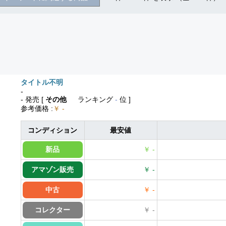
タイトル不明
-
- 発売
[
その他
ランキング
-
位 ]
参考価格
:
￥ -
コンディション
最安値
新品
￥ -
アマゾン販売
￥ -
中古
￥ -
コレクター
￥ -