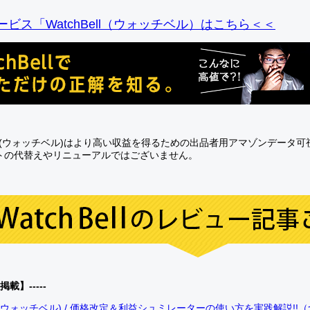
ビス「WatchBell（ウォッチベル）はこちら＜＜
Bell(ウォッチベル)はより高い収益を得るための出品者用アマゾンデータ
トの代替えやリニューアルではございません。
0掲載】-----
bell(ウォッチベル) / 価格改定＆利益シュミレーターの使い方を実践解説