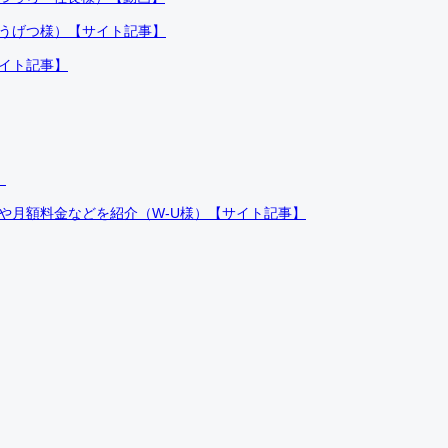
ふうげつ様）【サイト記事】
サイト記事】
）
件や月額料金などを紹介（W-U様）【サイト記事】