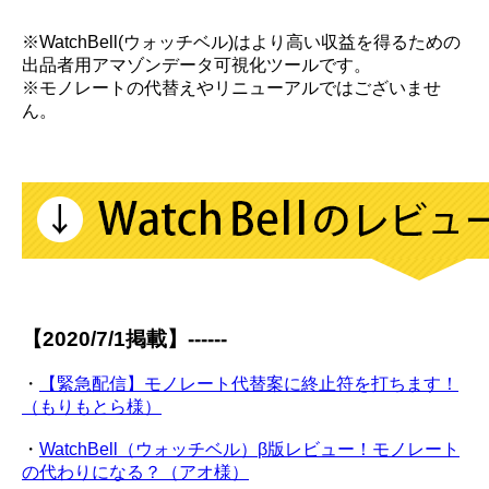
※WatchBell(ウォッチベル)はより高い収益を得るための
出品者用アマゾンデータ可視化ツールです。
※モノレートの代替えやリニューアルではございませ
ん。
【2020/7/1掲載】------
・
【緊急配信】モノレート代替案に終止符を打ちます！
（もりもとら様）
・
WatchBell（ウォッチベル）β版レビュー！モノレート
の代わりになる？（アオ様）