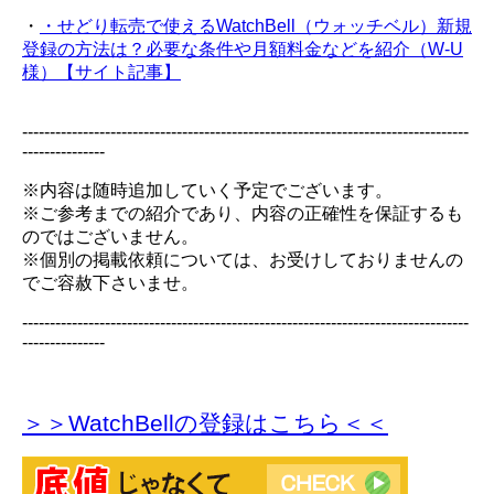
・
・せどり転売で使えるWatchBell（ウォッチベル）新規
登録の方法は？必要な条件や月額料金などを紹介（W-U
様）【サイト記事】
---------------------------------------------------------------------------------
---------------
※内容は随時追加していく予定でございます。
※ご参考までの紹介であり、内容の正確性を保証するも
のではございません。
※個別の掲載依頼については、お受けしておりませんの
でご容赦下さいませ。
---------------------------------------------------------------------------------
---------------
＞＞WatchBellの登録
はこちら＜＜