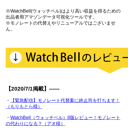
※WatchBell(ウォッチベル)はより高い収益を得るための
出品者用アマゾンデータ可視化ツールです。
※モノレートの代替えやリニューアルではございませ
ん。
【2020/7/1掲載】------
・
【緊急配信】モノレート代替案に終止符を打ちます！
（もりもとら様）
・
WatchBell（ウォッチベル）β版レビュー！モノレート
の代わりになる？（アオ様）