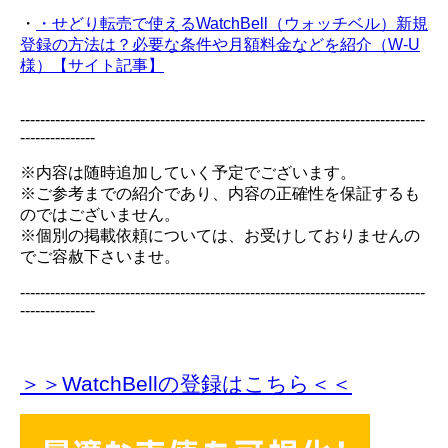
・
・せどり転売で使えるWatchBell（ウォッチベル）新規
登録の方法は？必要な条件や月額料金などを紹介（W-U
様）【サイト記事】
---------------------------------------------------------------------------------
---------------
※内容は随時追加していく予定でございます。
※ご参考までの紹介であり、内容の正確性を保証するも
のではございません。
※個別の掲載依頼については、お受けしておりませんの
でご容赦下さいませ。
---------------------------------------------------------------------------------
---------------
＞＞WatchBellの登録
はこちら＜＜