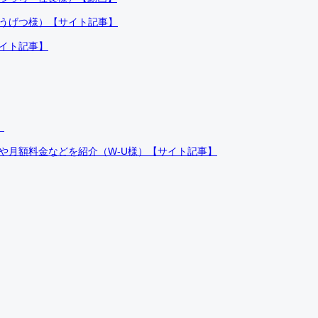
ふうげつ様）【サイト記事】
サイト記事】
）
件や月額料金などを紹介（W-U様）【サイト記事】