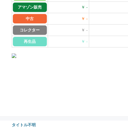
アマゾン販売
￥ -
中古
￥ -
コレクター
￥ -
再生品
￥ -
タイトル不明