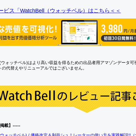
ビス「WatchBell（ウォッチベル）はこちら＜＜
Bell(ウォッチベル)はより高い収益を得るための出品者用アマゾンデータ
トの代替えやリニューアルではございません。
0掲載】-----
bell(ウォッチベル) / 価格改定＆利益シュミレーターの使い方を実践解説