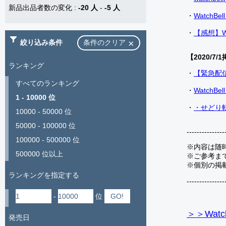
新品出品者数の変化
:
-20 人
-
-5 人
・
Watch
・
【感想】W
絞り込み条件
条件のクリア
【2020/7/1
ランキング
・
【緊急配
すべてのランキング
・
Watch
1 - 10000 位
・
・せどり転
10000 - 50000 位
50000 - 100000 位
---------------
100000 - 500000 位
※内容は随
500000 位以上
※ご参考ま
※個別の掲
ランキングを指定する
---------------
-
位
＞＞Watc
発売日