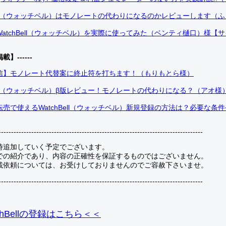
Bell（ウォッチベル）はモノレートの代わりになるのかレビューします（
atchBell（ウォッチベル）を実際に使ってみた（ベンティ樋口）様【
掲載】------
信】モノレート代替案に終止符を打ちます！（もりもとら様）
Bell（ウォッチベル）β版レビュー！モノレートの代わりになる？（アオ様
売で使えるWatchBell（ウォッチベル）新規登録の方法は？必要な条
---------------------------------------------------------------------------------
時追加していく予定でございます。
での紹介であり、内容の正確性を保証するものではございません。
載依頼については、お受けしておりませんのでご容赦下さいませ。
---------------------------------------------------------------------------------
hBellの登録
はこちら＜＜