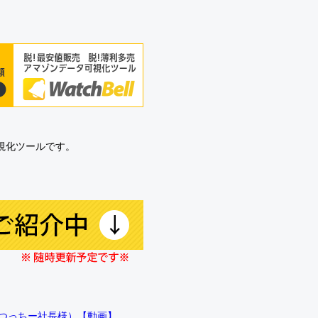
可視化ツールです。
!!（つっちー社長様）【動画】