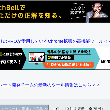
りのPROが愛用しているChrome拡張の高機能ツール＜
レート開発チームの最新のツール情報
はこちら＜＜
1
件 ～
10
件 を表示 （全
75
件）