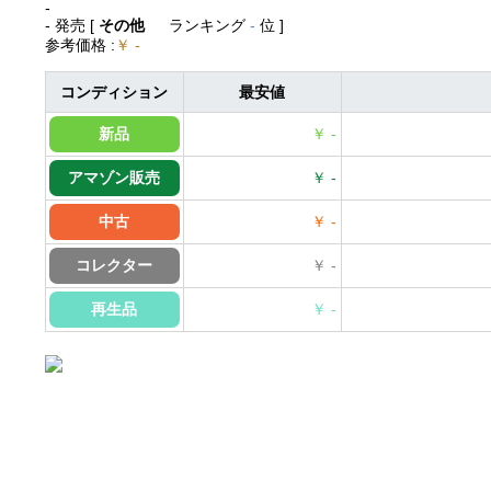
-
- 発売
[
その他
ランキング
-
位 ]
参考価格
:
￥ -
コンディション
最安値
新品
￥ -
アマゾン販売
￥ -
中古
￥ -
コレクター
￥ -
再生品
￥ -