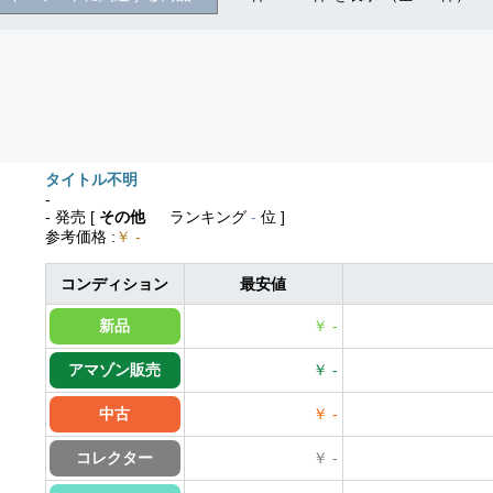
タイトル不明
-
- 発売
[
その他
ランキング
-
位 ]
参考価格
:
￥ -
コンディション
最安値
新品
￥ -
アマゾン販売
￥ -
中古
￥ -
コレクター
￥ -