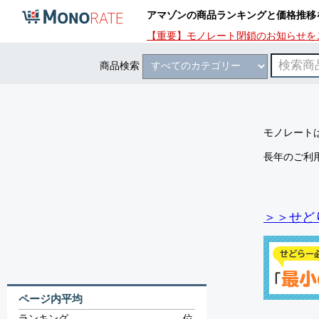
アマゾンの商品ランキングと価格推移
【重要】モノレート閉鎖のお知らせを
商品検索
モノレートは
長年のご利
＞＞せど
ページ内平均
ランキング
-
位