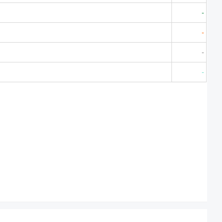
-
-
-
-