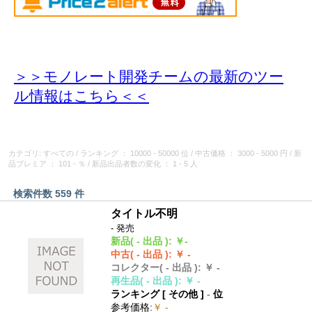
＞＞モノレート開発チームの最新のツー
ル情報
はこちら＜＜
カテゴリ: すべての
/
ランキング
： 10000 - 50000 位
/
中古価格
： 3000 - 5000 円
/
新
品プレミア
： 101 - ％
/
新品出品者数の変化
： 1 - 5 人
検索件数 559 件
タイトル不明
- 発売
新品
( - 出品 )
:
￥-
中古
( - 出品 )
:
￥ -
コレクター
( - 出品 )
:
￥ -
再生品
( - 出品 )
:
￥ -
ランキング [
その他
]
-
位
参考価格
:
￥ -