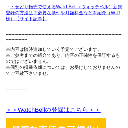
・
・せどり転売で使えるWatchBell（ウォッチベル）新規
登録の方法は？必要な条件や月額料金などを紹介（W-U
様）【サイト記事】
---------------------------------------------------------------------------------
---------------
※内容は随時追加していく予定でございます。
※ご参考までの紹介であり、内容の正確性を保証するも
のではございません。
※個別の掲載依頼については、お受けしておりませんの
でご容赦下さいませ。
---------------------------------------------------------------------------------
---------------
＞＞WatchBellの登録
はこちら＜＜