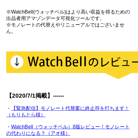
※WatchBell(ウォッチベル)はより高い収益を得るための
出品者用アマゾンデータ可視化ツールです。
※モノレートの代替えやリニューアルではございませ
ん。
【2020/7/1掲載】------
・
【緊急配信】モノレート代替案に終止符を打ちます！
（もりもとら様）
・
WatchBell（ウォッチベル）β版レビュー！モノレート
の代わりになる？（アオ様）