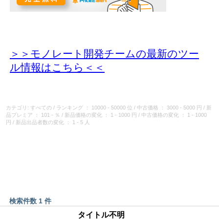
＞＞モノレート開発チームの最新のツー
ル情報
はこちら＜＜
カテゴリ: すべての
/
ランキング
： 10000 - 50000 位
/
中古価格
： 3000 - 5000 円
/
新
品プレミア
： 101 - ％
/
新品価格の変化
： 1 - 1000 円
/
中古価格の変化
： 1 - 1000
円
/
新品出品者数の変化
： 1 - 5 人
検索件数 1 件
タイトル不明