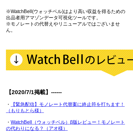
※WatchBell(ウォッチベル)はより高い収益を得るための
出品者用アマゾンデータ可視化ツールです。
※モノレートの代替えやリニューアルではございませ
ん。
【2020/7/1掲載】------
・
【緊急配信】モノレート代替案に終止符を打ちます！
（もりもとら様）
・
WatchBell（ウォッチベル）β版レビュー！モノレート
の代わりになる？（アオ様）