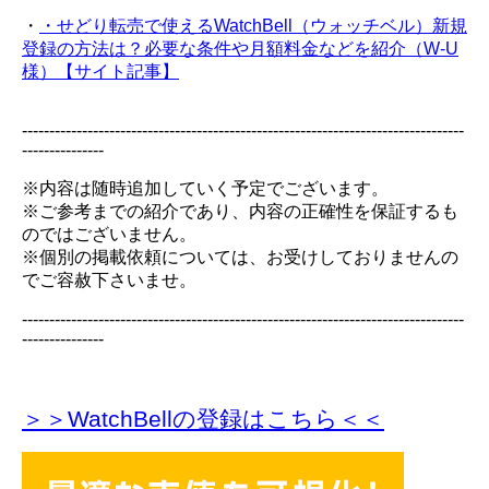
・
・せどり転売で使えるWatchBell（ウォッチベル）新規
登録の方法は？必要な条件や月額料金などを紹介（W-U
様）【サイト記事】
---------------------------------------------------------------------------------
---------------
※内容は随時追加していく予定でございます。
※ご参考までの紹介であり、内容の正確性を保証するも
のではございません。
※個別の掲載依頼については、お受けしておりませんの
でご容赦下さいませ。
---------------------------------------------------------------------------------
---------------
＞＞WatchBellの登録
はこちら＜＜