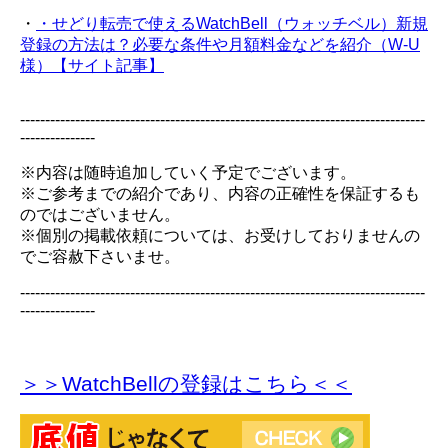
・
・せどり転売で使えるWatchBell（ウォッチベル）新規
登録の方法は？必要な条件や月額料金などを紹介（W-U
様）【サイト記事】
---------------------------------------------------------------------------------
---------------
※内容は随時追加していく予定でございます。
※ご参考までの紹介であり、内容の正確性を保証するも
のではございません。
※個別の掲載依頼については、お受けしておりませんの
でご容赦下さいませ。
---------------------------------------------------------------------------------
---------------
＞＞WatchBellの登録
はこちら＜＜