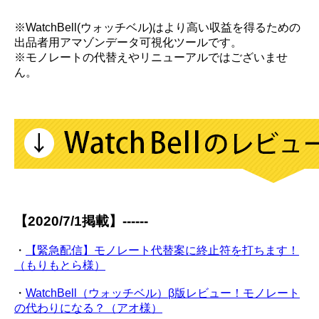
※WatchBell(ウォッチベル)はより高い収益を得るための
出品者用アマゾンデータ可視化ツールです。
※モノレートの代替えやリニューアルではございませ
ん。
【2020/7/1掲載】------
・
【緊急配信】モノレート代替案に終止符を打ちます！
（もりもとら様）
・
WatchBell（ウォッチベル）β版レビュー！モノレート
の代わりになる？（アオ様）