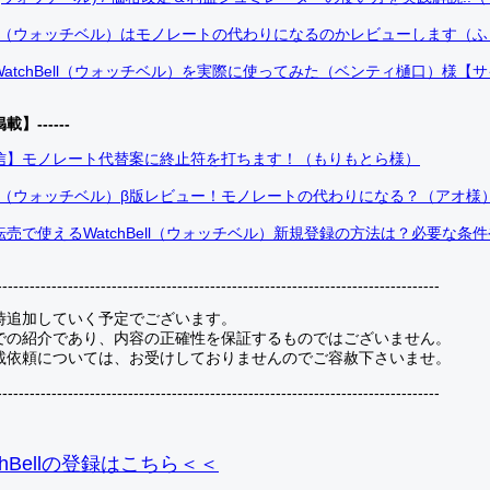
Bell（ウォッチベル）はモノレートの代わりになるのかレビューします（
atchBell（ウォッチベル）を実際に使ってみた（ベンティ樋口）様【
掲載】------
信】モノレート代替案に終止符を打ちます！（もりもとら様）
Bell（ウォッチベル）β版レビュー！モノレートの代わりになる？（アオ様
売で使えるWatchBell（ウォッチベル）新規登録の方法は？必要な条
---------------------------------------------------------------------------------
時追加していく予定でございます。
での紹介であり、内容の正確性を保証するものではございません。
載依頼については、お受けしておりませんのでご容赦下さいませ。
---------------------------------------------------------------------------------
hBellの登録
はこちら＜＜