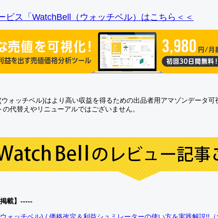
ビス「WatchBell（ウォッチベル）はこちら＜＜
Bell(ウォッチベル)はより高い収益を得るための出品者用アマゾンデータ
トの代替えやリニューアルではございません。
0掲載】-----
bell(ウォッチベル) / 価格改定＆利益シュミレーターの使い方を実践解説