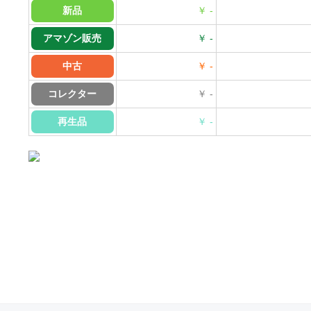
新品
￥ -
アマゾン販売
￥ -
中古
￥ -
コレクター
￥ -
再生品
￥ -