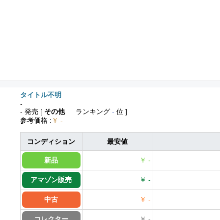
タイトル不明
-
- 発売
[
その他
ランキング
-
位 ]
参考価格
:
￥ -
コンディション
最安値
新品
￥ -
アマゾン販売
￥ -
中古
￥ -
コレクター
￥ -