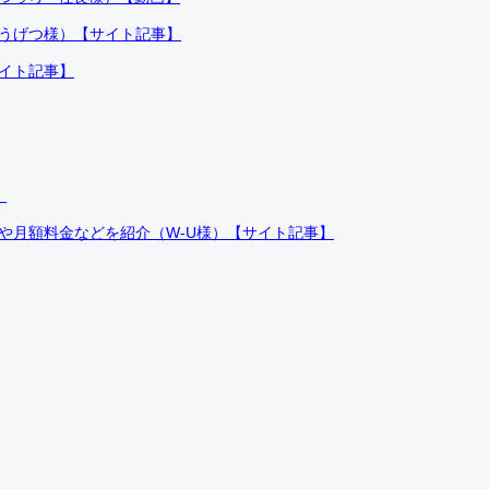
ふうげつ様）【サイト記事】
サイト記事】
）
件や月額料金などを紹介（W-U様）【サイト記事】