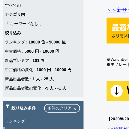
すべての
＞＞新サー
カテゴリ内
「
キーワードなし
」
絞り込み
ランキング
:
10000 位
-
50000 位
中古価格
:
5000 円
-
10000 円
※Watch
新品プレミア
:
101 ％
-
※モノレー
中古価格の変化
:
1000 円
-
10000 円
新品出品者数
:
1 人
-
25 人
新品出品者数の変化
:
-5 人
-
-1 人
絞り込み条件
条件のクリア
【2020/8/2
ランキング
・
watch