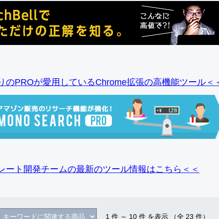
りのPROが愛用しているChrome拡張の高機能ツール＜
レート開発チームの最新のツール情報
はこちら＜＜
1
件 ～
10
件 を表示 （全
23
件）