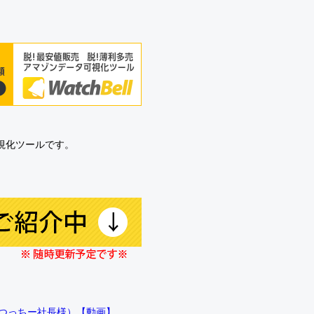
可視化ツールです。
!!（つっちー社長様）【動画】