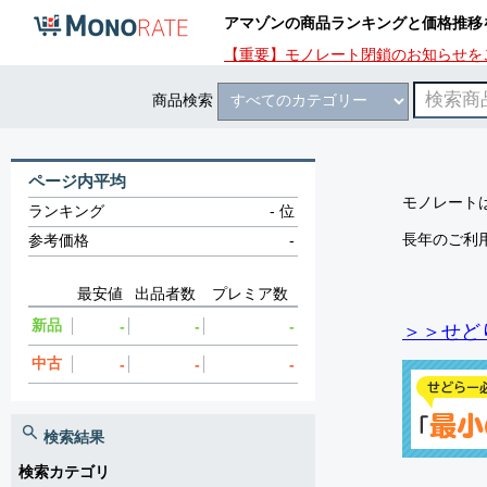
アマゾンの商品ランキングと価格推移
【重要】モノレート閉鎖のお知らせを
商品検索
ページ内平均
モノレートは
ランキング
-
位
長年のご利
参考価格
-
最安値
出品者数
プレミア数
新品
-
-
-
＞＞せど
中古
-
-
-
検索結果
検索カテゴリ