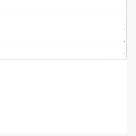
-
-
-
-
-