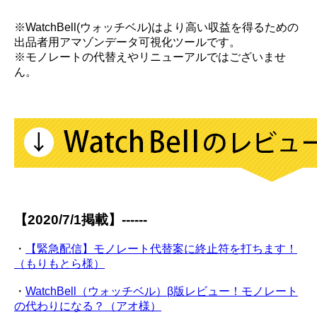
※WatchBell(ウォッチベル)はより高い収益を得るための
出品者用アマゾンデータ可視化ツールです。
※モノレートの代替えやリニューアルではございませ
ん。
【2020/7/1掲載】------
・
【緊急配信】モノレート代替案に終止符を打ちます！
（もりもとら様）
・
WatchBell（ウォッチベル）β版レビュー！モノレート
の代わりになる？（アオ様）