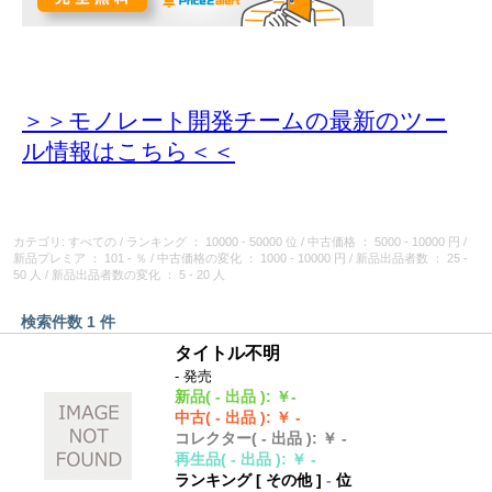
＞＞モノレート開発チームの最新のツー
ル情報
はこちら＜＜
カテゴリ: すべての
/
ランキング
： 10000 - 50000 位
/
中古価格
： 5000 - 10000 円
/
新品プレミア
： 101 - ％
/
中古価格の変化
： 1000 - 10000 円
/
新品出品者数
： 25 -
50 人
/
新品出品者数の変化
： 5 - 20 人
検索件数 1 件
タイトル不明
- 発売
新品
( - 出品 )
:
￥-
中古
( - 出品 )
:
￥ -
コレクター
( - 出品 )
:
￥ -
再生品
( - 出品 )
:
￥ -
ランキング [
その他
]
-
位