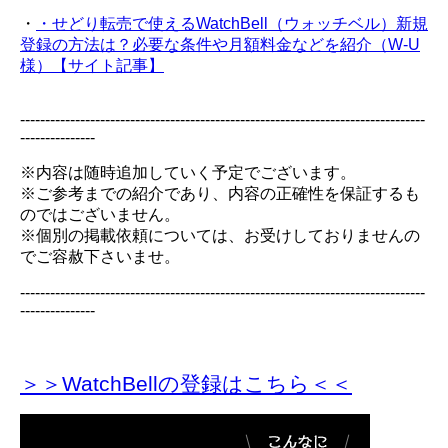
・
・せどり転売で使えるWatchBell（ウォッチベル）新規
登録の方法は？必要な条件や月額料金などを紹介（W-U
様）【サイト記事】
---------------------------------------------------------------------------------
---------------
※内容は随時追加していく予定でございます。
※ご参考までの紹介であり、内容の正確性を保証するも
のではございません。
※個別の掲載依頼については、お受けしておりませんの
でご容赦下さいませ。
---------------------------------------------------------------------------------
---------------
＞＞WatchBellの登録
はこちら＜＜