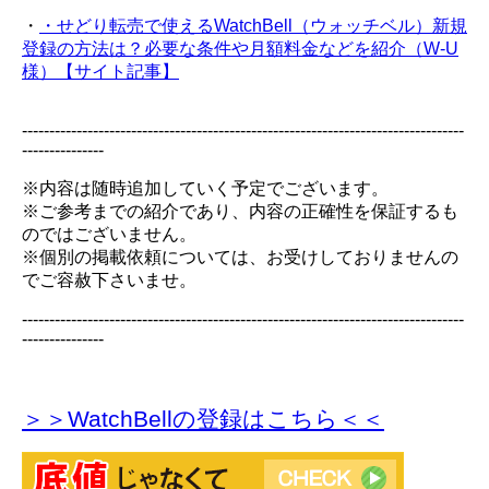
・
・せどり転売で使えるWatchBell（ウォッチベル）新規
登録の方法は？必要な条件や月額料金などを紹介（W-U
様）【サイト記事】
---------------------------------------------------------------------------------
---------------
※内容は随時追加していく予定でございます。
※ご参考までの紹介であり、内容の正確性を保証するも
のではございません。
※個別の掲載依頼については、お受けしておりませんの
でご容赦下さいませ。
---------------------------------------------------------------------------------
---------------
＞＞WatchBellの登録
はこちら＜＜