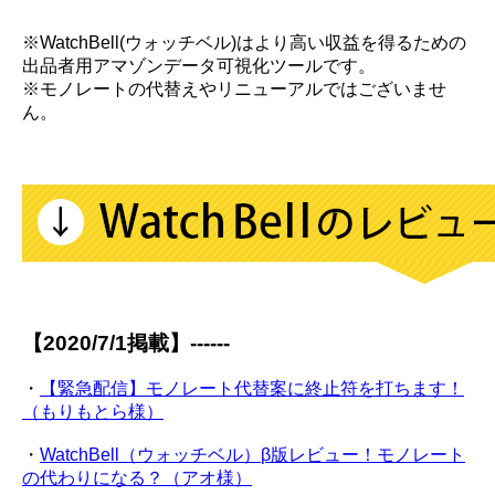
※WatchBell(ウォッチベル)はより高い収益を得るための
出品者用アマゾンデータ可視化ツールです。
※モノレートの代替えやリニューアルではございませ
ん。
【2020/7/1掲載】------
・
【緊急配信】モノレート代替案に終止符を打ちます！
（もりもとら様）
・
WatchBell（ウォッチベル）β版レビュー！モノレート
の代わりになる？（アオ様）