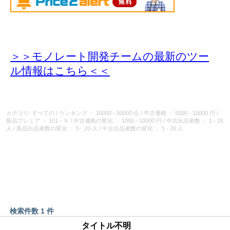
＞＞モノレート開発チームの最新のツー
ル情報
はこちら＜＜
カテゴリ: すべての
/
ランキング
： 10000 - 50000 位
/
中古価格
： 5000 - 10000 円
/
新品プレミア
： 101 - ％
/
中古価格の変化
： 1000 - 10000 円
/
中古出品者数
： 1 - 25
人
/
新品出品者数の変化
： 5 - 20 人
/
中古出品者数の変化
： 5 - 20 人
検索件数 1 件
タイトル不明