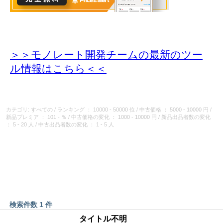
＞＞モノレート開発チームの最新のツー
ル情報
はこちら＜＜
カテゴリ: すべての
/
ランキング
： 10000 - 50000 位
/
中古価格
： 5000 - 10000 円
/
新品プレミア
： 101 - ％
/
中古価格の変化
： 1000 - 10000 円
/
新品出品者数の変化
： 5 - 20 人
/
中古出品者数の変化
： 1 - 5 人
検索件数 1 件
タイトル不明