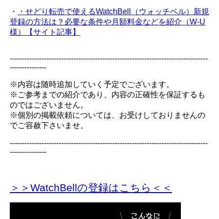
・
・せどり転売で使えるWatchBell（ウォッチベル）新規
登録の方法は？必要な条件や月額料金などを紹介（W-U
様）【サイト記事】
---------------------------------------------------------------------------------
---------------
※内容は随時追加していく予定でございます。
※ご参考までの紹介であり、内容の正確性を保証するも
のではございません。
※個別の掲載依頼については、お受けしておりませんの
でご容赦下さいませ。
---------------------------------------------------------------------------------
---------------
＞＞WatchBellの登録
はこちら＜＜