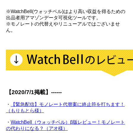
※WatchBell(ウォッチベル)はより高い収益を得るための
出品者用アマゾンデータ可視化ツールです。
※モノレートの代替えやリニューアルではございませ
ん。
【2020/7/1掲載】------
・
【緊急配信】モノレート代替案に終止符を打ちます！
（もりもとら様）
・
WatchBell（ウォッチベル）β版レビュー！モノレート
の代わりになる？（アオ様）