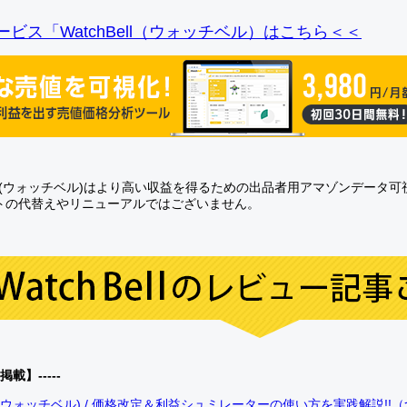
ビス「WatchBell（ウォッチベル）はこちら＜＜
Bell(ウォッチベル)はより高い収益を得るための出品者用アマゾンデータ
トの代替えやリニューアルではございません。
0掲載】-----
bell(ウォッチベル) / 価格改定＆利益シュミレーターの使い方を実践解説