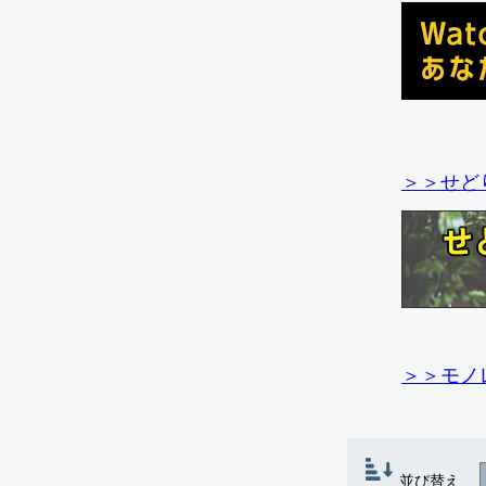
＞＞せど
＞＞モノ
並び替え