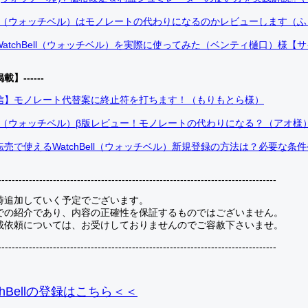
Bell（ウォッチベル）はモノレートの代わりになるのかレビューします（
atchBell（ウォッチベル）を実際に使ってみた（ベンティ樋口）様【
掲載】------
信】モノレート代替案に終止符を打ちます！（もりもとら様）
Bell（ウォッチベル）β版レビュー！モノレートの代わりになる？（アオ様
売で使えるWatchBell（ウォッチベル）新規登録の方法は？必要な条
---------------------------------------------------------------------------------
時追加していく予定でございます。
での紹介であり、内容の正確性を保証するものではございません。
載依頼については、お受けしておりませんのでご容赦下さいませ。
---------------------------------------------------------------------------------
hBellの登録
はこちら＜＜