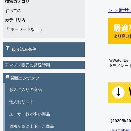
検索カテゴリ
＞＞新サー
すべての
カテゴリ内
「
キーワードなし
」
絞り込み条件
※Watch
アマゾン販売の発送時期
※モノレー
関連コンテンツ
お気に入りの商品
仕入れリスト
ユーザー数が多い商品
【2020/8/2
価格が急に上下した商品
・
watch