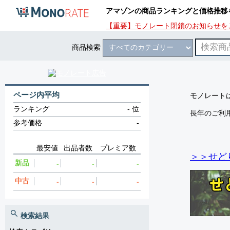
アマゾンの商品ランキングと価格推移
【重要】モノレート閉鎖のお知らせを
商品検索
ページ内平均
モノレートは
ランキング
-
位
長年のご利
参考価格
-
最安値
出品者数
プレミア数
＞＞せど
新品
-
-
-
中古
-
-
-
検索結果