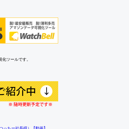
可視化ツールです。
!!（つっちー社長様）【動画】