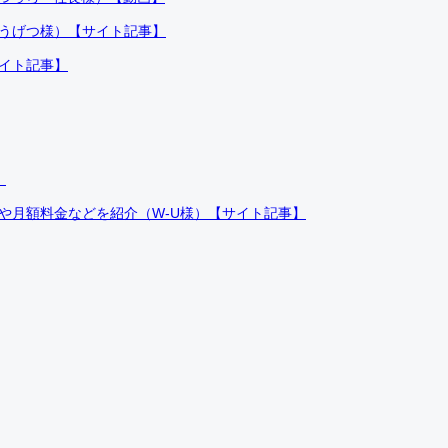
ふうげつ様）【サイト記事】
サイト記事】
）
件や月額料金などを紹介（W-U様）【サイト記事】