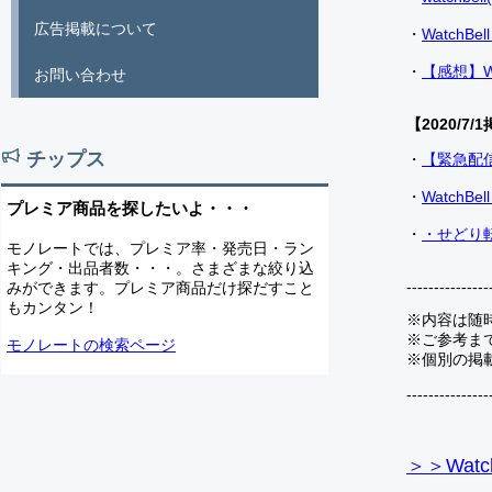
広告掲載について
・
Watch
・
【感想】W
お問い合わせ
【2020/7/1
チップス
・
【緊急配
・
Watch
プレミア商品を探したいよ・・・
・
・せどり転
モノレートでは、プレミア率・発売日・ラン
キング・出品者数・・・。さまざまな絞り込
---------------
みができます。プレミア商品だけ探だすこと
もカンタン！
※内容は随
※ご参考ま
モノレートの検索ページ
※個別の掲
---------------
＞＞Watc