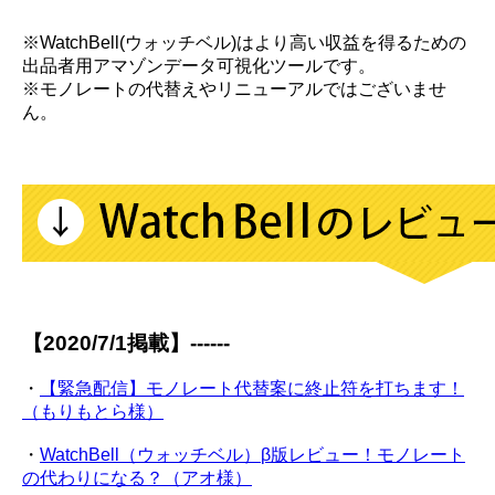
※WatchBell(ウォッチベル)はより高い収益を得るための
出品者用アマゾンデータ可視化ツールです。
※モノレートの代替えやリニューアルではございませ
ん。
【2020/7/1掲載】------
・
【緊急配信】モノレート代替案に終止符を打ちます！
（もりもとら様）
・
WatchBell（ウォッチベル）β版レビュー！モノレート
の代わりになる？（アオ様）