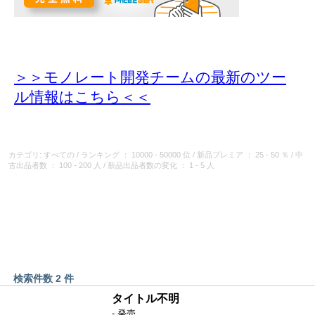
＞＞モノレート開発チームの最新のツー
ル情報
はこちら＜＜
カテゴリ: すべての
/
ランキング
： 10000 - 50000 位
/
新品プレミア
： 25 - 50 ％
/
中
古出品者数
： 100 - 200 人
/
新品出品者数の変化
： 1 - 5 人
検索件数 2 件
タイトル不明
- 発売