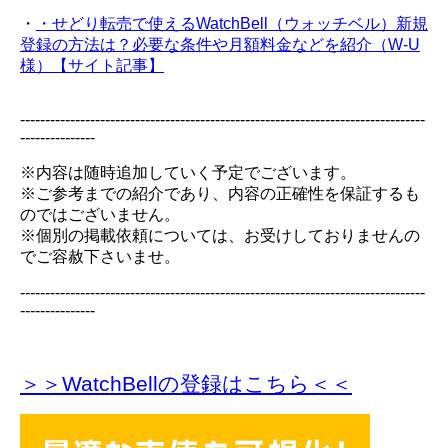
・
・せどり転売で使えるWatchBell（ウォッチベル）新規
登録の方法は？必要な条件や月額料金などを紹介（W-U
様）【サイト記事】
---------------------------------------------------------------------------------
---------------
※内容は随時追加していく予定でございます。
※ご参考までの紹介であり、内容の正確性を保証するも
のではございません。
※個別の掲載依頼については、お受けしておりませんの
でご容赦下さいませ。
---------------------------------------------------------------------------------
---------------
＞＞WatchBellの登録
はこちら＜＜