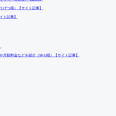
ふうげつ様）【サイト記事】
サイト記事】
）
件や月額料金などを紹介（W-U様）【サイト記事】