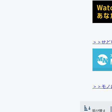
＞＞せど
＞＞モノ
並び替え