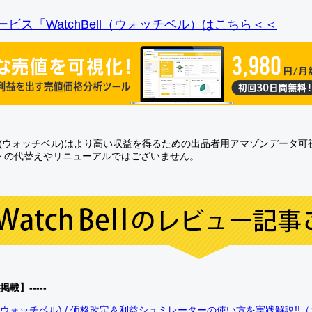
ビス「WatchBell（ウォッチベル）はこちら＜＜
Bell(ウォッチベル)はより高い収益を得るための出品者用アマゾンデータ
トの代替えやリニューアルではございません。
0掲載】-----
bell(ウォッチベル) / 価格改定＆利益シュミレーターの使い方を実践解説