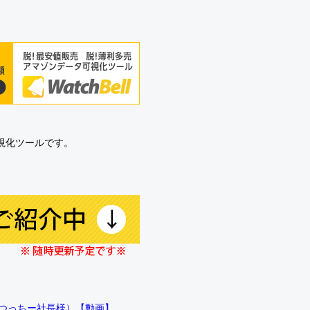
可視化ツールです。
!!（つっちー社長様）【動画】