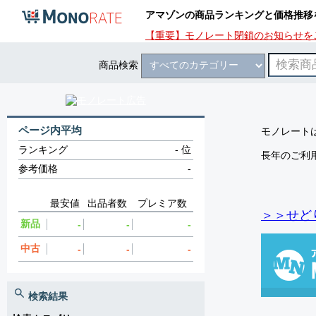
アマゾンの商品ランキングと価格推移
【重要】モノレート閉鎖のお知らせを
商品検索
ページ内平均
モノレートは
ランキング
-
位
長年のご利
参考価格
-
最安値
出品者数
プレミア数
＞＞せど
新品
-
-
-
中古
-
-
-
検索結果