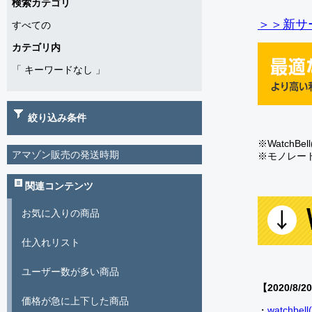
検索カテゴリ
＞＞新サー
すべての
カテゴリ内
「
キーワードなし
」
絞り込み条件
※Watch
アマゾン販売の発送時期
※モノレー
関連コンテンツ
お気に入りの商品
仕入れリスト
ユーザー数が多い商品
【2020/8/2
価格が急に上下した商品
・
watch