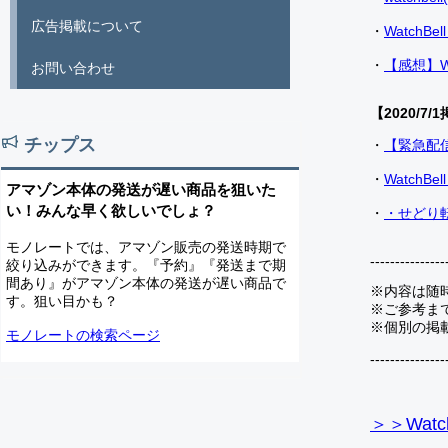
広告掲載について
・
Watch
・
【感想】W
お問い合わせ
【2020/7/1
チップス
・
【緊急配
・
Watch
アマゾン本体の発送が遅い商品を狙いた
い！みんな早く欲しいでしょ？
・
・せどり転
モノレートでは、アマゾン販売の発送時期で
---------------
絞り込みができます。『予約』『発送まで期
間あり』がアマゾン本体の発送が遅い商品で
※内容は随
す。狙い目かも？
※ご参考ま
※個別の掲
モノレートの検索ページ
---------------
＞＞Watc