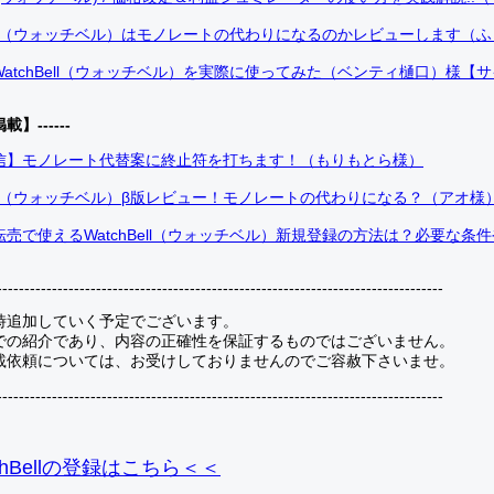
Bell（ウォッチベル）はモノレートの代わりになるのかレビューします（
atchBell（ウォッチベル）を実際に使ってみた（ベンティ樋口）様【
掲載】------
信】モノレート代替案に終止符を打ちます！（もりもとら様）
Bell（ウォッチベル）β版レビュー！モノレートの代わりになる？（アオ様
売で使えるWatchBell（ウォッチベル）新規登録の方法は？必要な条
---------------------------------------------------------------------------------
時追加していく予定でございます。
での紹介であり、内容の正確性を保証するものではございません。
載依頼については、お受けしておりませんのでご容赦下さいませ。
---------------------------------------------------------------------------------
hBellの登録
はこちら＜＜