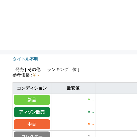
タイトル不明
-
- 発売
[
その他
ランキング
-
位 ]
参考価格
:
￥ -
コンディション
最安値
新品
￥ -
アマゾン販売
￥ -
中古
￥ -
コレクター
￥ -