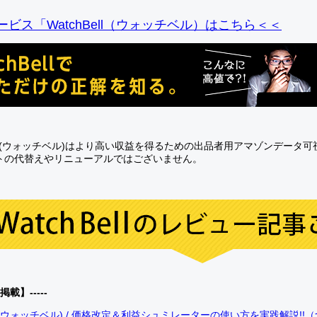
ビス「WatchBell（ウォッチベル）はこちら＜＜
Bell(ウォッチベル)はより高い収益を得るための出品者用アマゾンデータ
トの代替えやリニューアルではございません。
0掲載】-----
bell(ウォッチベル) / 価格改定＆利益シュミレーターの使い方を実践解説