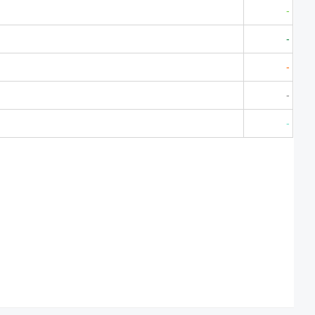
-
-
-
-
-