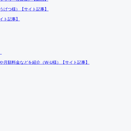
ふうげつ様）【サイト記事】
サイト記事】
）
件や月額料金などを紹介（W-U様）【サイト記事】