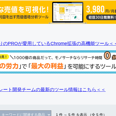
りのPROが愛用しているChrome拡張の高機能ツール＜
レート開発チームの最新のツール情報
はこちら＜＜
1
件 ～
5
件 を表示 （全
5
件）