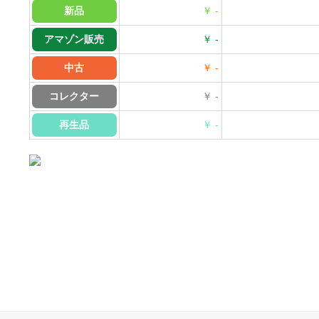
新品
￥ -
アマゾン販売
￥ -
中古
￥ -
コレクター
￥ -
再生品
￥ -