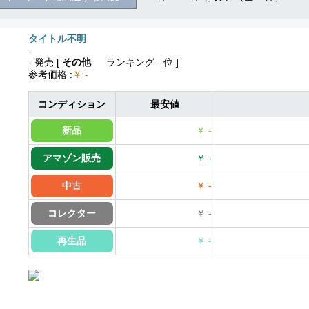
タイトル不明
-
- 発売
[
その他
ランキング
-
位 ]
参考価格
:
￥ -
コンディション
最安値
新品
￥ -
アマゾン販売
￥ -
中古
￥ -
コレクター
￥ -
再生品
￥ -