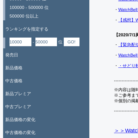
100000 - 500000 位
・
Watch
500000 位以上
・
【感想】W
ランキングを指定する
【2020/7/1
-
位
・
【緊急配
発売日
・
Watch
・
・せどり転
新品価格
---------------
中古価格
※内容は随
新品プレミア
※ご参考ま
※個別の掲
中古プレミア
---------------
新品価格の変化
＞＞Watc
中古価格の変化