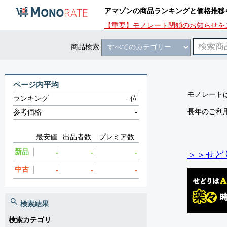
アマゾンの商品ランキングと価格推移
【重要】モノレート閉鎖のお知らせを
商品検索
ページ内平均
モノレートは
ランキング
-
位
長年のご利
参考価格
-
最安値
出品者数
プレミア数
新品
-
-
-
＞＞せど
中古
-
-
-
検索結果
検索カテゴリ