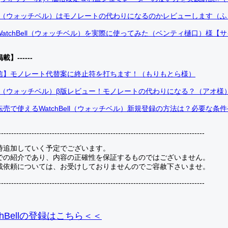
Bell（ウォッチベル）はモノレートの代わりになるのかレビューします（
atchBell（ウォッチベル）を実際に使ってみた（ベンティ樋口）様【
掲載】------
信】モノレート代替案に終止符を打ちます！（もりもとら様）
Bell（ウォッチベル）β版レビュー！モノレートの代わりになる？（アオ様
売で使えるWatchBell（ウォッチベル）新規登録の方法は？必要な条
---------------------------------------------------------------------------------
時追加していく予定でございます。
での紹介であり、内容の正確性を保証するものではございません。
載依頼については、お受けしておりませんのでご容赦下さいませ。
---------------------------------------------------------------------------------
hBellの登録
はこちら＜＜