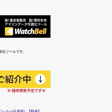
可視化ツールです。
!!（つっちー社長様）【動画】