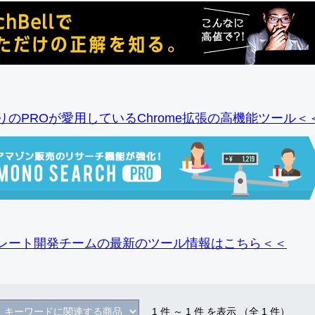
りのPROが愛用しているChrome拡張の高機能ツール＜
レート開発チームの最新のツール情報
はこちら＜＜
1
件 ～
1
件 を表示 （全
1
件）