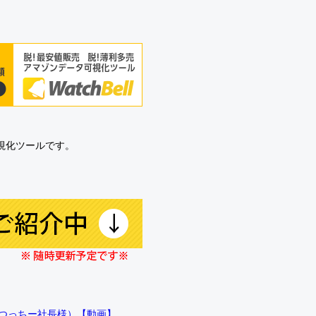
可視化ツールです。
!!（つっちー社長様）【動画】