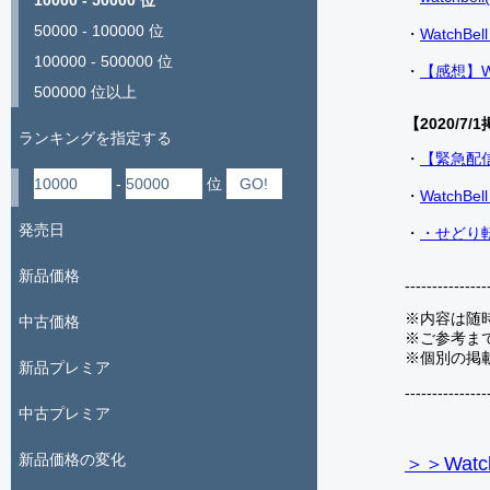
10000 - 50000 位
50000 - 100000 位
・
Watch
100000 - 500000 位
・
【感想】W
500000 位以上
【2020/7/1
ランキングを指定する
・
【緊急配
-
位
・
Watch
発売日
・
・せどり転
新品価格
---------------
※内容は随
中古価格
※ご参考ま
※個別の掲
新品プレミア
---------------
中古プレミア
新品価格の変化
＞＞Watc