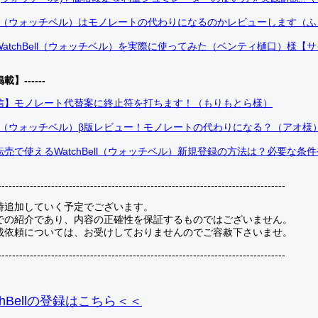
Bell（ウォッチベル）はモノレートの代わりになるのかレビューします（
atchBell（ウォッチベル）を実際に使ってみた（ベンティ樋口）様【
掲載】------
信】モノレート代替案に終止符を打ちます！（もりもとら様）
Bell（ウォッチベル）β版レビュー！モノレートの代わりになる？（アオ様
売で使えるWatchBell（ウォッチベル）新規登録の方法は？必要な条
---------------------------------------------------------------------------------
時追加していく予定でございます。
での紹介であり、内容の正確性を保証するものではございません。
載依頼については、お受けしておりませんのでご容赦下さいませ。
---------------------------------------------------------------------------------
hBellの登録
はこちら＜＜