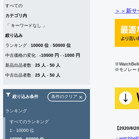
すべての
＞＞新サー
カテゴリ内
「
キーワードなし
」
絞り込み
ランキング
:
10000 位
-
50000 位
中古価格の変化
:
-10000 円
-
-1000 円
※Watch
新品出品者数
:
25 人
-
50 人
※モノレー
中古出品者数
:
25 人
-
50 人
絞り込み条件
条件のクリア
ランキング
すべてのランキング
【2020/8/2
1 - 10000 位
・
watch