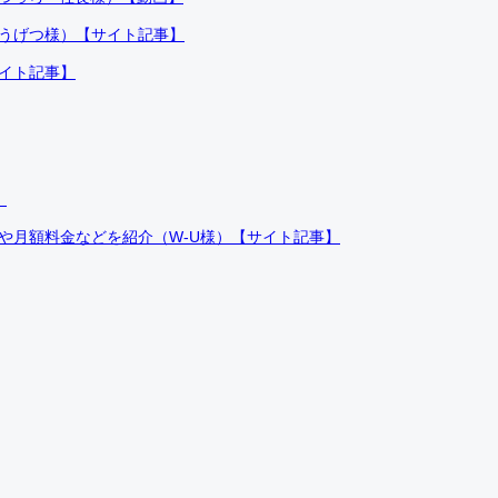
ふうげつ様）【サイト記事】
サイト記事】
）
件や月額料金などを紹介（W-U様）【サイト記事】