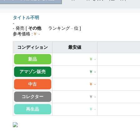
タイトル不明
-
- 発売
[
その他
ランキング
-
位 ]
参考価格
:
￥ -
コンディション
最安値
新品
￥ -
アマゾン販売
￥ -
中古
￥ -
コレクター
￥ -
再生品
￥ -