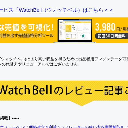
ビス「WatchBell（ウォッチベル）はこちら＜＜
Bell(ウォッチベル)はより高い収益を得るための出品者用アマゾンデータ
トの代替えやリニューアルではございません。
0掲載】-----
bell(ウォッチベル) / 価格改定＆利益シュミレーターの使い方を実践解説