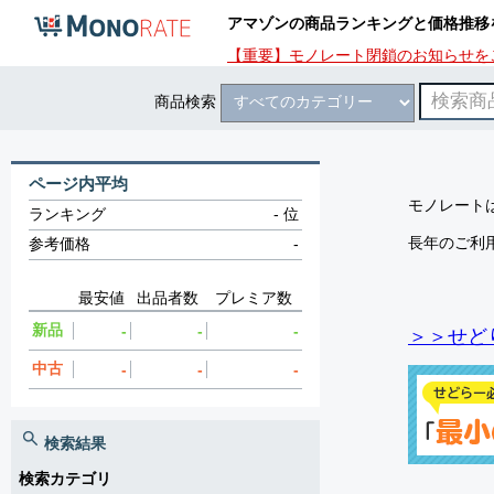
アマゾンの商品ランキングと価格推移
【重要】モノレート閉鎖のお知らせを
商品検索
ページ内平均
モノレートは
ランキング
-
位
長年のご利
参考価格
-
最安値
出品者数
プレミア数
新品
-
-
-
＞＞せど
中古
-
-
-
検索結果
検索カテゴリ