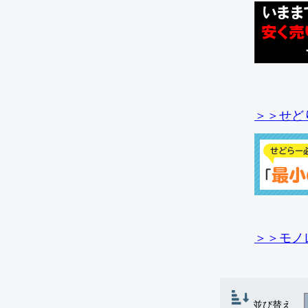
＞＞せど
＞＞モノ
並び替え