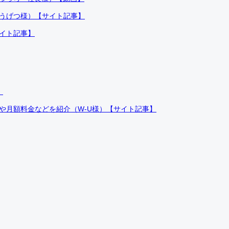
ふうげつ様）【サイト記事】
サイト記事】
）
件や月額料金などを紹介（W-U様）【サイト記事】