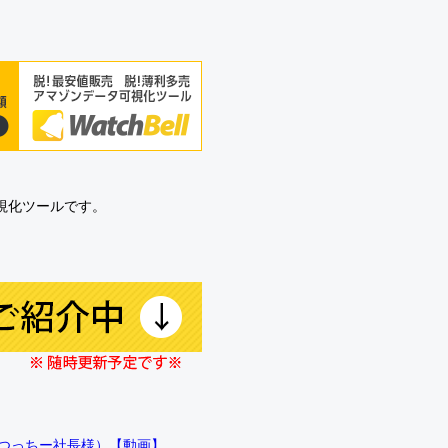
可視化ツールです。
!!（つっちー社長様）【動画】