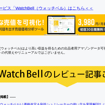
ビス「WatchBell（ウォッチベル）はこちら＜＜
Bell(ウォッチベル)はより高い収益を得るための出品者用アマゾンデータ
トの代替えやリニューアルではございません。
0掲載】-----
bell(ウォッチベル) / 価格改定＆利益シュミレーターの使い方を実践解説