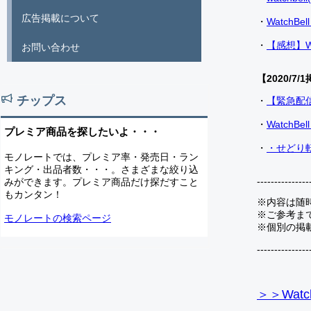
広告掲載について
・
Watch
・
【感想】W
お問い合わせ
【2020/7/1
チップス
・
【緊急配
・
Watch
プレミア商品を探したいよ・・・
・
・せどり転
モノレートでは、プレミア率・発売日・ラン
キング・出品者数・・・。さまざまな絞り込
---------------
みができます。プレミア商品だけ探だすこと
もカンタン！
※内容は随
※ご参考ま
モノレートの検索ページ
※個別の掲
---------------
＞＞Watc