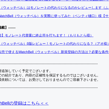
Bell（ウォッチベル）はモノレートの代わりになるのかレビューします（
atchBell（ウォッチベル）を実際に使ってみた（ベンティ樋口）様【
掲載】------
信】モノレート代替案に終止符を打ちます！（もりもとら様）
Bell（ウォッチベル）β版レビュー！モノレートの代わりになる？（アオ様
売で使えるWatchBell（ウォッチベル）新規登録の方法は？必要な条
---------------------------------------------------------------------------------
時追加していく予定でございます。
での紹介であり、内容の正確性を保証するものではございません。
載依頼については、お受けしておりませんのでご容赦下さいませ。
---------------------------------------------------------------------------------
hBellの登録
はこちら＜＜