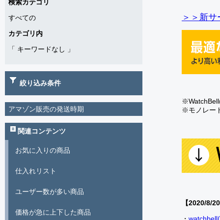
検索カテゴリ
＞＞新サー
すべての
カテゴリ内
「
キーワードなし
」
絞り込み条件
※Watch
アマゾン販売の発送時期
※モノレー
関連コンテンツ
お気に入りの商品
仕入れリスト
ユーザー数が多い商品
【2020/8/2
価格が急に上下した商品
・
watch