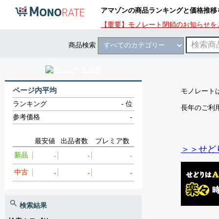
アマゾンの商品ランキングと価格推移
【重要】モノレート閉鎖のお知らせを
商品検索
ページ内平均
モノレートは
ランキング
-
位
長年のご利
参考価格
-
最安値
出品者数
プレミア数
＞＞せど
新品
-
-
-
中古
-
-
-
検索結果