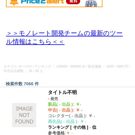
＞＞モノレート開発チームの最新のツー
ル情報
はこちら＜＜
カテゴリ: すべての
/
ランキング
： 100000 - 500000 位
/
新品価格
： 1500 - 3000 円
/
中古出品者数
： 25 - 50 人
検索件数 7066 件
タイトル不明
- 発売
新品
( - 出品 )
:
￥-
中古
( - 出品 )
:
￥ -
コレクター
( - 出品 )
:
￥ -
再生品
( - 出品 )
:
￥ -
ランキング [
その他
]
-
位
参考価格
:
￥ -