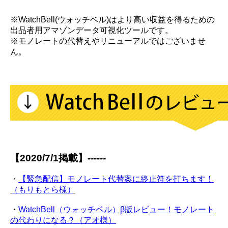
※WatchBell(ウォッチベル)はより高い収益を得るための
出品者用アマゾンデータ可視化ツールです。
※モノレートの代替えやリニューアルではございませ
ん。
【2020/7/1掲載】------
・
【緊急配信】モノレート代替案に終止符を打ちます！
（もりもとら様）
・
WatchBell（ウォッチベル）β版レビュー！モノレート
の代わりになる？（アオ様）