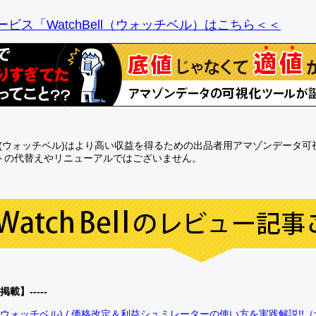
ビス「WatchBell（ウォッチベル）はこちら＜＜
Bell(ウォッチベル)はより高い収益を得るための出品者用アマゾンデータ
トの代替えやリニューアルではございません。
0掲載】-----
bell(ウォッチベル) / 価格改定＆利益シュミレーターの使い方を実践解説