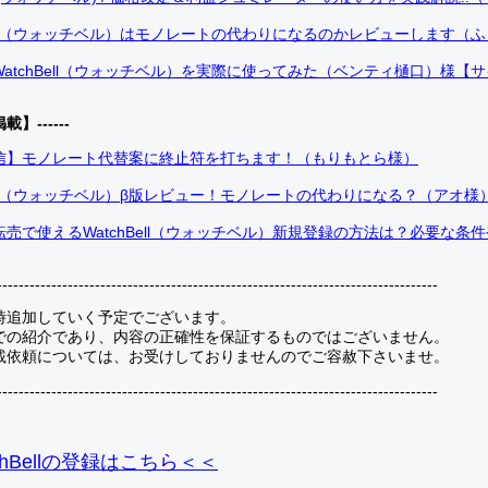
Bell（ウォッチベル）はモノレートの代わりになるのかレビューします（
atchBell（ウォッチベル）を実際に使ってみた（ベンティ樋口）様【
掲載】------
信】モノレート代替案に終止符を打ちます！（もりもとら様）
Bell（ウォッチベル）β版レビュー！モノレートの代わりになる？（アオ様
売で使えるWatchBell（ウォッチベル）新規登録の方法は？必要な条
---------------------------------------------------------------------------------
時追加していく予定でございます。
での紹介であり、内容の正確性を保証するものではございません。
載依頼については、お受けしておりませんのでご容赦下さいませ。
---------------------------------------------------------------------------------
hBellの登録
はこちら＜＜