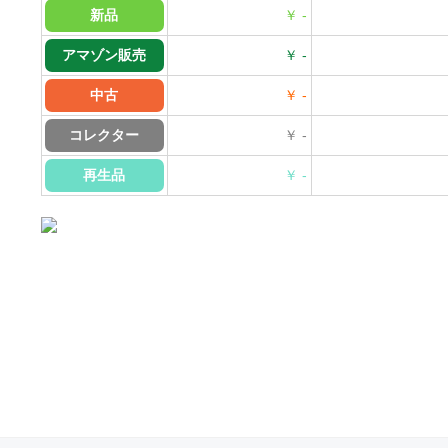
新品
￥ -
アマゾン販売
￥ -
中古
￥ -
コレクター
￥ -
再生品
￥ -