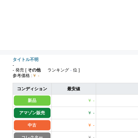
タイトル不明
-
- 発売
[
その他
ランキング
-
位 ]
参考価格
:
￥ -
コンディション
最安値
新品
￥ -
アマゾン販売
￥ -
中古
￥ -
コレクター
￥ -