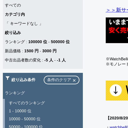
すべての
＞＞新サー
カテゴリ内
「
キーワードなし
」
絞り込み
ランキング
:
100000 位
-
500000 位
新品価格
:
1500 円
-
3000 円
※Watch
中古出品者数の変化
:
-5 人
-
-1 人
※モノレー
絞り込み条件
条件のクリア
ランキング
すべてのランキング
1 - 10000 位
【2020/8/2
10000 - 50000 位
50000 - 100000 位
・
watch