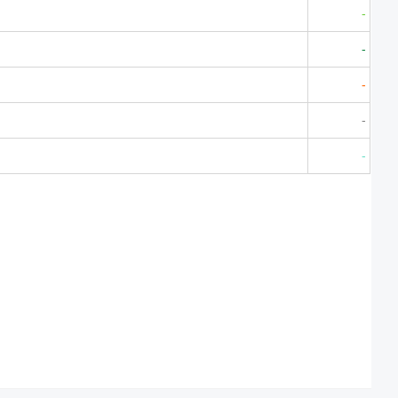
-
-
-
-
-