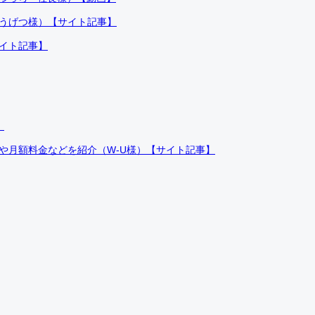
ふうげつ様）【サイト記事】
サイト記事】
）
件や月額料金などを紹介（W-U様）【サイト記事】