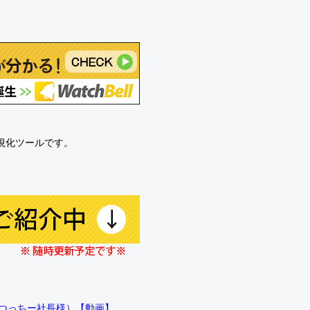
可視化ツールです。
!!（つっちー社長様）【動画】