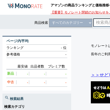
アマゾンの商品ランキングと価格推移
【重要】モノレート閉鎖のお知らせを
商品検索
ページ内平均
モノレートは
ランキング
-
位
長年のご利
参考価格
-
最安値
出品者数
プレミア数
新品
-
-
-
＞＞せど
中古
-
-
-
検索結果
検索カテゴリ