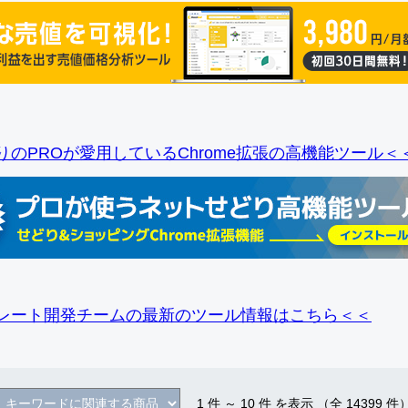
りのPROが愛用しているChrome拡張の高機能ツール＜
レート開発チームの最新のツール情報
はこちら＜＜
1
件 ～
10
件 を表示 （全
14399
件