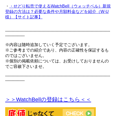
・
・せどり転売で使えるWatchBell（ウォッチベル）新規
登録の方法は？必要な条件や月額料金などを紹介（W-U
様）【サイト記事】
---------------------------------------------------------------------------------
---------------
※内容は随時追加していく予定でございます。
※ご参考までの紹介であり、内容の正確性を保証するも
のではございません。
※個別の掲載依頼については、お受けしておりませんの
でご容赦下さいませ。
---------------------------------------------------------------------------------
---------------
＞＞WatchBellの登録
はこちら＜＜