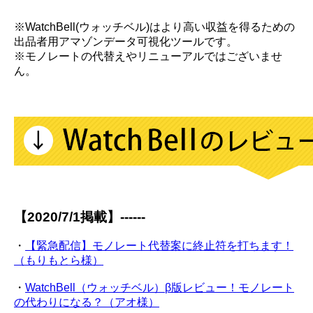
※WatchBell(ウォッチベル)はより高い収益を得るための
出品者用アマゾンデータ可視化ツールです。
※モノレートの代替えやリニューアルではございませ
ん。
【2020/7/1掲載】------
・
【緊急配信】モノレート代替案に終止符を打ちます！
（もりもとら様）
・
WatchBell（ウォッチベル）β版レビュー！モノレート
の代わりになる？（アオ様）