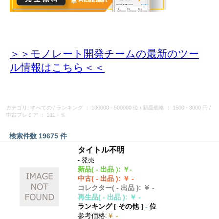
＞＞モノレート開発チームの最新のツー
ル情報
はこちら＜＜
カテゴリ: すべての
/
ランキング
： 100000 - 500000 位
/
新品価格
： 1500 - 3000 円
/
中古プレミア
： 101 - ％
検索件数 19675 件
タイトル不明
- 発売
新品
( - 出品 )
:
￥-
中古
( - 出品 )
:
￥ -
コレクター
( - 出品 )
:
￥ -
再生品
( - 出品 )
:
￥ -
ランキング [
その他
]
-
位
参考価格
:
￥ -