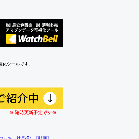
可視化ツールです。
!!（つっちー社長様）【動画】