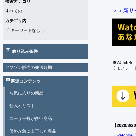
検索カテゴリ
＞＞新サー
すべての
カテゴリ内
「
キーワードなし
」
絞り込み条件
※Watch
アマゾン販売の発送時期
※モノレー
関連コンテンツ
お気に入りの商品
仕入れリスト
ユーザー数が多い商品
【2020/8/2
価格が急に上下した商品
・
watch