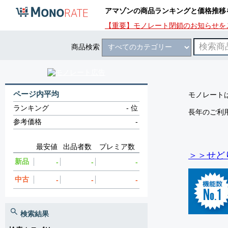
アマゾンの商品ランキングと価格推移
【重要】モノレート閉鎖のお知らせを
商品検索
ページ内平均
モノレートは
ランキング
-
位
長年のご利
参考価格
-
最安値
出品者数
プレミア数
＞＞せど
新品
-
-
-
中古
-
-
-
検索結果