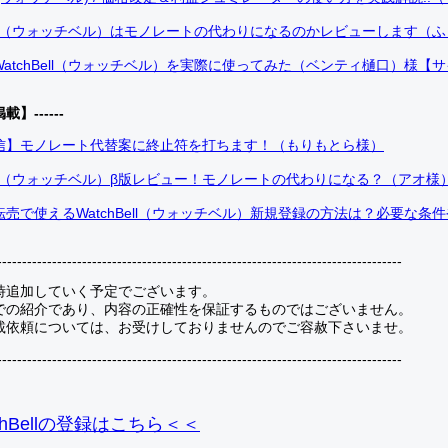
Bell（ウォッチベル）はモノレートの代わりになるのかレビューします（
atchBell（ウォッチベル）を実際に使ってみた（ベンティ樋口）様【
掲載】------
信】モノレート代替案に終止符を打ちます！（もりもとら様）
Bell（ウォッチベル）β版レビュー！モノレートの代わりになる？（アオ様
売で使えるWatchBell（ウォッチベル）新規登録の方法は？必要な条
---------------------------------------------------------------------------------
時追加していく予定でございます。
での紹介であり、内容の正確性を保証するものではございません。
載依頼については、お受けしておりませんのでご容赦下さいませ。
---------------------------------------------------------------------------------
hBellの登録
はこちら＜＜