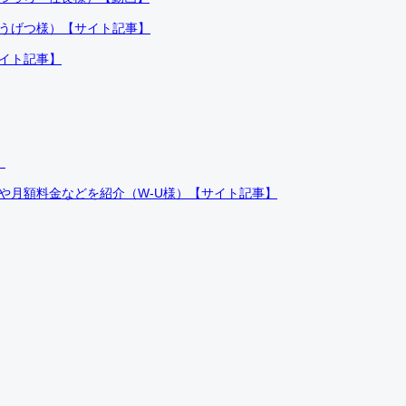
ふうげつ様）【サイト記事】
サイト記事】
）
件や月額料金などを紹介（W-U様）【サイト記事】