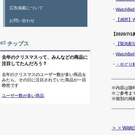
広告掲載について
・
Watch
・
【感想】W
お問い合わせ
【2020/7/1
チップス
・
【緊急配
・
Watch
去年のクリスマスって、みんなどの商品に
注目してたんだろう？
・
・せどり転
去年のクリスマスのユーザー数が多い商品を
---------------
みたら、その日に注目されていた商品が一目
瞭然です
※内容は随
※ご参考ま
ユーザー数が多い商品
※個別の掲
---------------
＞＞Watc