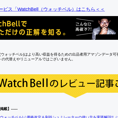
ビス「WatchBell（ウォッチベル）はこちら＜＜
Bell(ウォッチベル)はより高い収益を得るための出品者用アマゾンデータ
トの代替えやリニューアルではございません。
0掲載】-----
bell(ウォッチベル) / 価格改定＆利益シュミレーターの使い方を実践解説