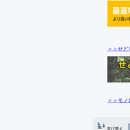
＞＞せど
＞＞モノ
並び替え