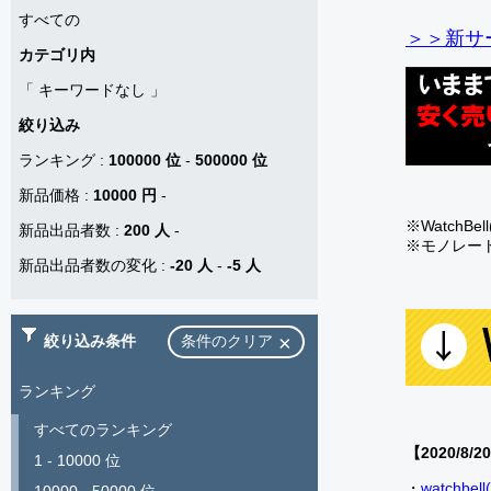
すべての
＞＞新サー
カテゴリ内
「
キーワードなし
」
絞り込み
ランキング
:
100000 位
-
500000 位
新品価格
:
10000 円
-
※Watch
新品出品者数
:
200 人
-
※モノレー
新品出品者数の変化
:
-20 人
-
-5 人
絞り込み条件
条件のクリア
ランキング
すべてのランキング
【2020/8/2
1 - 10000 位
・
watch