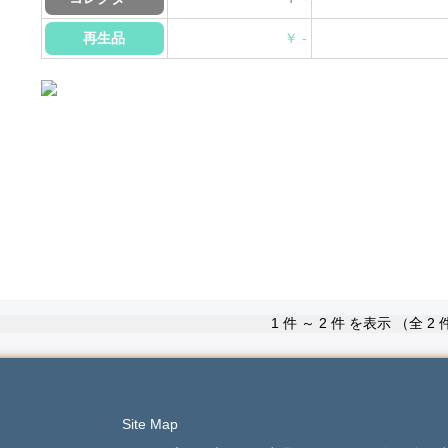
再生品
￥ -
1
件 ～
2
件 を表示 （全
2
Site Map