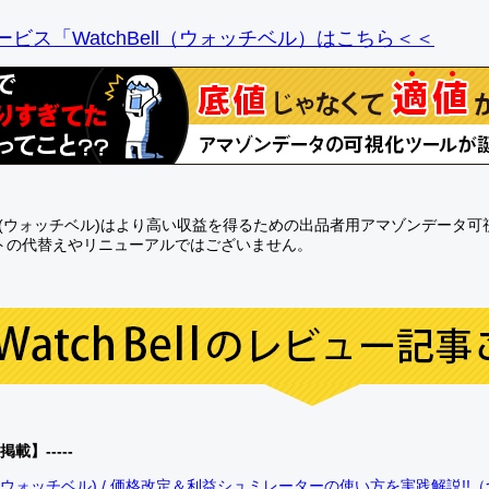
ビス「WatchBell（ウォッチベル）はこちら＜＜
Bell(ウォッチベル)はより高い収益を得るための出品者用アマゾンデータ
トの代替えやリニューアルではございません。
0掲載】-----
bell(ウォッチベル) / 価格改定＆利益シュミレーターの使い方を実践解説