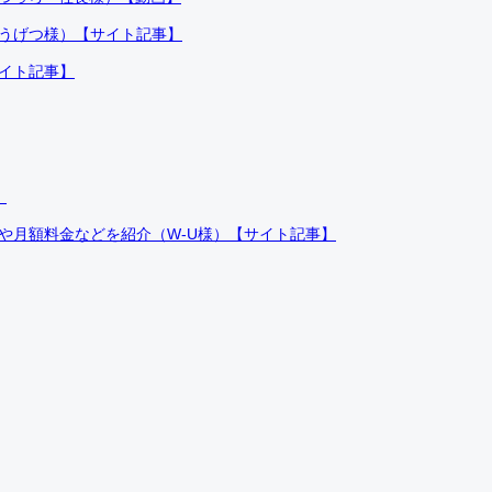
ふうげつ様）【サイト記事】
サイト記事】
）
件や月額料金などを紹介（W-U様）【サイト記事】