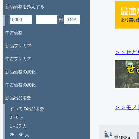
新品価格を指定する
-
円
中古価格
新品プレミア
＞＞せど
中古プレミア
新品価格の変化
中古価格の変化
新品出品者数
＞＞モノ
すべての出品者数
0 - 0 人
1 - 25 人
25 - 50 人
並び替え