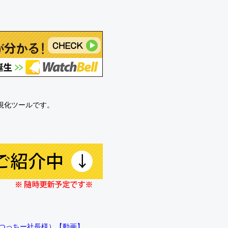
可視化ツールです。
!!（つっちー社長様）【動画】