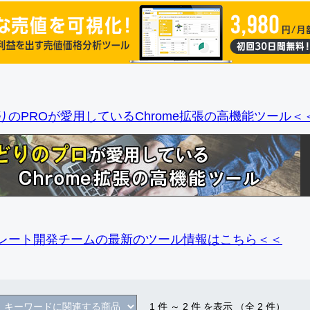
りのPROが愛用しているChrome拡張の高機能ツール＜
レート開発チームの最新のツール情報
はこちら＜＜
1
件 ～
2
件 を表示 （全
2
件）