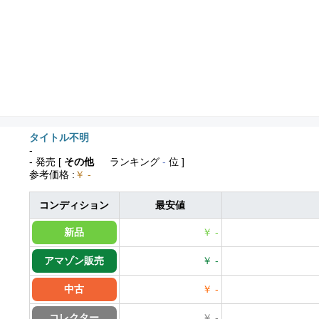
タイトル不明
-
- 発売
[
その他
ランキング
-
位 ]
参考価格
:
￥ -
コンディション
最安値
新品
￥ -
アマゾン販売
￥ -
中古
￥ -
コレクター
￥ -