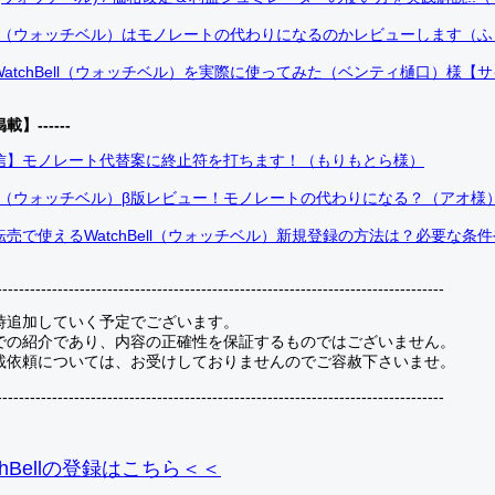
Bell（ウォッチベル）はモノレートの代わりになるのかレビューします（
atchBell（ウォッチベル）を実際に使ってみた（ベンティ樋口）様【
掲載】------
信】モノレート代替案に終止符を打ちます！（もりもとら様）
Bell（ウォッチベル）β版レビュー！モノレートの代わりになる？（アオ様
売で使えるWatchBell（ウォッチベル）新規登録の方法は？必要な条
---------------------------------------------------------------------------------
時追加していく予定でございます。
での紹介であり、内容の正確性を保証するものではございません。
載依頼については、お受けしておりませんのでご容赦下さいませ。
---------------------------------------------------------------------------------
hBellの登録
はこちら＜＜