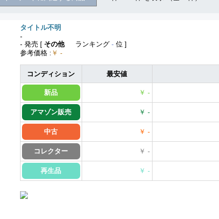
タイトル不明
-
- 発売
[
その他
ランキング
-
位 ]
参考価格
:
￥ -
コンディション
最安値
新品
￥ -
アマゾン販売
￥ -
中古
￥ -
コレクター
￥ -
再生品
￥ -