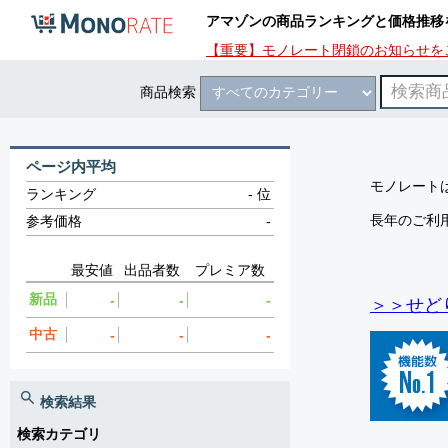
アマゾンの商品ランキングと価格推移
【重要】モノレート閉鎖のお知らせを
商品検索
ページ内平均
モノレートは
ランキング
-
位
長年のご利
参考価格
-
最安値
出品者数
プレミア数
新品
-
-
-
＞＞せど
中古
-
-
-
検索結果
検索カテゴリ