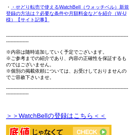
・
・せどり転売で使えるWatchBell（ウォッチベル）新規
登録の方法は？必要な条件や月額料金などを紹介（W-U
様）【サイト記事】
---------------------------------------------------------------------------------
---------------
※内容は随時追加していく予定でございます。
※ご参考までの紹介であり、内容の正確性を保証するも
のではございません。
※個別の掲載依頼については、お受けしておりませんの
でご容赦下さいませ。
---------------------------------------------------------------------------------
---------------
＞＞WatchBellの登録
はこちら＜＜