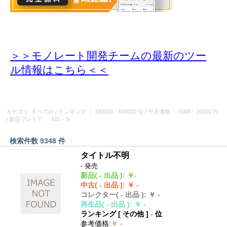
＞＞モノレート開発チームの最新のツー
ル情報
はこちら＜＜
カテゴリ: すべての
/
ランキング
： 100000 - 500000 位
/
中古価格
： 5000 - 10000 円
/
新品プレミア
： 101 - ％
検索件数 9348 件
タイトル不明
- 発売
新品
( - 出品 )
:
￥-
中古
( - 出品 )
:
￥ -
コレクター
( - 出品 )
:
￥ -
再生品
( - 出品 )
:
￥ -
ランキング [
その他
]
-
位
参考価格
:
￥ -