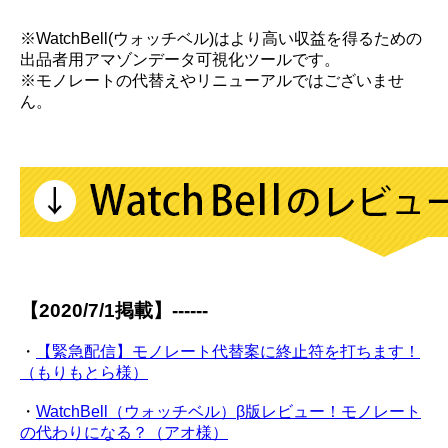
※WatchBell(ウォッチベル)はより高い収益を得るための
出品者用アマゾンデータ可視化ツールです。
※モノレートの代替えやリニューアルではございませ
ん。
【2020/7/1掲載】------
・
【緊急配信】モノレート代替案に終止符を打ちます！
（もりもとら様）
・
WatchBell（ウォッチベル）β版レビュー！モノレート
の代わりになる？（アオ様）