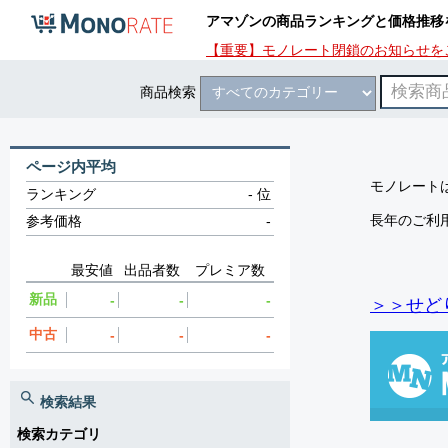
アマゾンの商品ランキングと価格推移
【重要】モノレート閉鎖のお知らせを
商品検索
ページ内平均
モノレートは
ランキング
-
位
長年のご利
参考価格
-
最安値
出品者数
プレミア数
新品
-
-
-
＞＞せど
中古
-
-
-
検索結果
検索カテゴリ