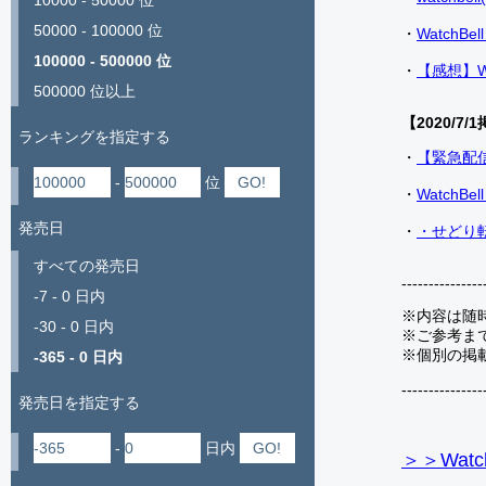
10000 - 50000 位
50000 - 100000 位
・
Watch
100000 - 500000 位
・
【感想】W
500000 位以上
【2020/7/1
ランキングを指定する
・
【緊急配
-
位
・
Watch
発売日
・
・せどり転
すべての発売日
---------------
-7 - 0 日内
※内容は随
-30 - 0 日内
※ご参考ま
※個別の掲
-365 - 0 日内
---------------
発売日を指定する
-
日内
＞＞Watc