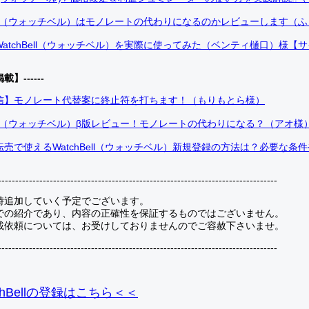
Bell（ウォッチベル）はモノレートの代わりになるのかレビューします（
atchBell（ウォッチベル）を実際に使ってみた（ベンティ樋口）様【
掲載】------
信】モノレート代替案に終止符を打ちます！（もりもとら様）
Bell（ウォッチベル）β版レビュー！モノレートの代わりになる？（アオ様
売で使えるWatchBell（ウォッチベル）新規登録の方法は？必要な条
---------------------------------------------------------------------------------
時追加していく予定でございます。
での紹介であり、内容の正確性を保証するものではございません。
載依頼については、お受けしておりませんのでご容赦下さいませ。
---------------------------------------------------------------------------------
hBellの登録
はこちら＜＜