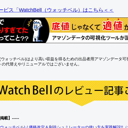
ビス「WatchBell（ウォッチベル）はこちら＜＜
Bell(ウォッチベル)はより高い収益を得るための出品者用アマゾンデータ
トの代替えやリニューアルではございません。
0掲載】-----
bell(ウォッチベル) / 価格改定＆利益シュミレーターの使い方を実践解説