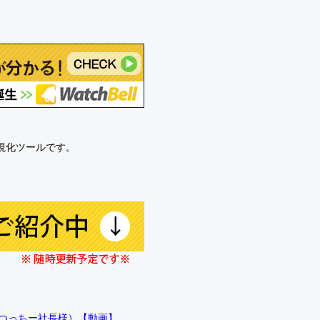
可視化ツールです。
!!（つっちー社長様）【動画】