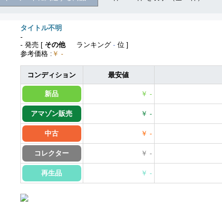
タイトル不明
-
- 発売
[
その他
ランキング
-
位 ]
参考価格
:
￥ -
コンディション
最安値
新品
￥ -
アマゾン販売
￥ -
中古
￥ -
コレクター
￥ -
再生品
￥ -