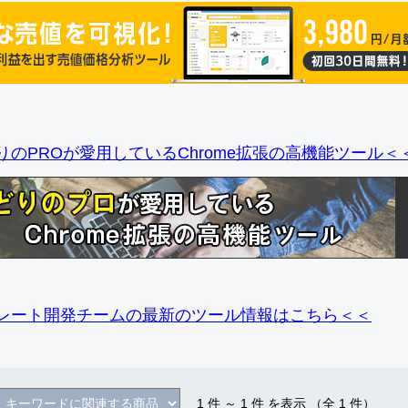
りのPROが愛用しているChrome拡張の高機能ツール＜
レート開発チームの最新のツール情報
はこちら＜＜
1
件 ～
1
件 を表示 （全
1
件）