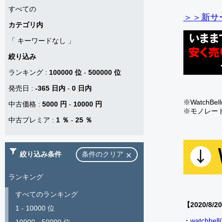
すべての
＞＞新サー
カテゴリ内
「
キーワードなし
」
絞り込み
ランキング
:
100000 位
-
500000 位
発売日
:
-365 日内
-
0 日内
※Watch
中古価格
:
5000 円
-
10000 円
※モノレー
中古プレミア
:
1 ％
-
25 ％
絞り込み条件
条件のクリア
ランキング
すべてのランキング
【2020/8/2
1 - 10000 位
・
watch