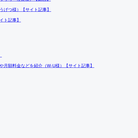
ふうげつ様）【サイト記事】
サイト記事】
）
件や月額料金などを紹介（W-U様）【サイト記事】