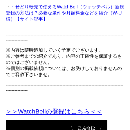
・
・せどり転売で使えるWatchBell（ウォッチベル）新規
登録の方法は？必要な条件や月額料金などを紹介（W-U
様）【サイト記事】
---------------------------------------------------------------------------------
---------------
※内容は随時追加していく予定でございます。
※ご参考までの紹介であり、内容の正確性を保証するも
のではございません。
※個別の掲載依頼については、お受けしておりませんの
でご容赦下さいませ。
---------------------------------------------------------------------------------
---------------
＞＞WatchBellの登録
はこちら＜＜