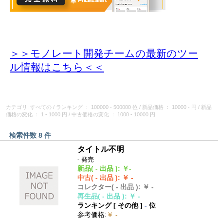
＞＞モノレート開発チームの最新のツー
ル情報
はこちら＜＜
カテゴリ: すべての
/
ランキング
： 100000 - 500000 位
/
新品価格
： 10000 - 円
/
新品
価格の変化
： 1 - 1000 円
/
中古価格の変化
： 1000 - 10000 円
検索件数 8 件
タイトル不明
- 発売
新品
( - 出品 )
:
￥-
中古
( - 出品 )
:
￥ -
コレクター
( - 出品 )
:
￥ -
再生品
( - 出品 )
:
￥ -
ランキング [
その他
]
-
位
参考価格
:
￥ -