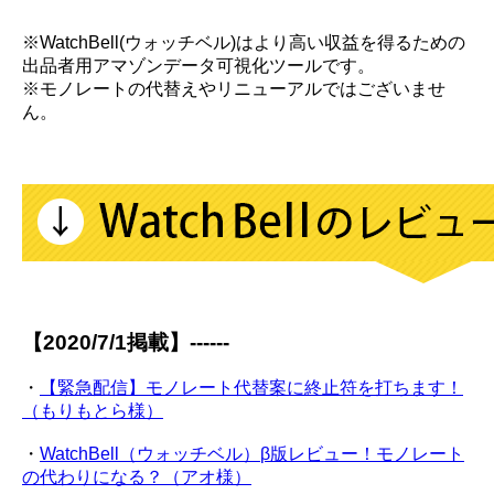
※WatchBell(ウォッチベル)はより高い収益を得るための
出品者用アマゾンデータ可視化ツールです。
※モノレートの代替えやリニューアルではございませ
ん。
【2020/7/1掲載】------
・
【緊急配信】モノレート代替案に終止符を打ちます！
（もりもとら様）
・
WatchBell（ウォッチベル）β版レビュー！モノレート
の代わりになる？（アオ様）