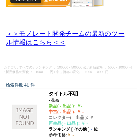
＞＞モノレート開発チームの最新のツー
ル情報
はこちら＜＜
カテゴリ: すべての
/
ランキング
： 100000 - 500000 位
/
新品価格
： 5000 - 10000 円
/
新品価格の変化
： -1000 - -1 円
/
中古価格の変化
： 1000 - 10000 円
検索件数 41 件
タイトル不明
- 発売
新品
( - 出品 )
:
￥-
中古
( - 出品 )
:
￥ -
コレクター
( - 出品 )
:
￥ -
再生品
( - 出品 )
:
￥ -
ランキング [
その他
]
-
位
参考価格
:
￥ -