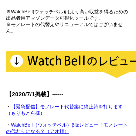
※WatchBell(ウォッチベル)はより高い収益を得るための
出品者用アマゾンデータ可視化ツールです。
※モノレートの代替えやリニューアルではございませ
ん。
【2020/7/1掲載】------
・
【緊急配信】モノレート代替案に終止符を打ちます！
（もりもとら様）
・
WatchBell（ウォッチベル）β版レビュー！モノレート
の代わりになる？（アオ様）