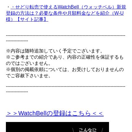
・
・せどり転売で使えるWatchBell（ウォッチベル）新規
登録の方法は？必要な条件や月額料金などを紹介（W-U
様）【サイト記事】
---------------------------------------------------------------------------------
---------------
※内容は随時追加していく予定でございます。
※ご参考までの紹介であり、内容の正確性を保証するも
のではございません。
※個別の掲載依頼については、お受けしておりませんの
でご容赦下さいませ。
---------------------------------------------------------------------------------
---------------
＞＞WatchBellの登録
はこちら＜＜