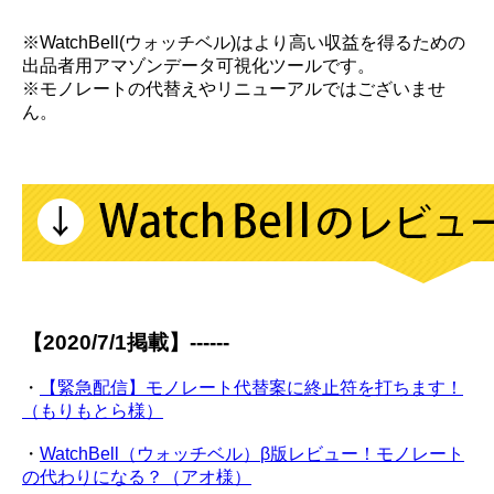
※WatchBell(ウォッチベル)はより高い収益を得るための
出品者用アマゾンデータ可視化ツールです。
※モノレートの代替えやリニューアルではございませ
ん。
【2020/7/1掲載】------
・
【緊急配信】モノレート代替案に終止符を打ちます！
（もりもとら様）
・
WatchBell（ウォッチベル）β版レビュー！モノレート
の代わりになる？（アオ様）