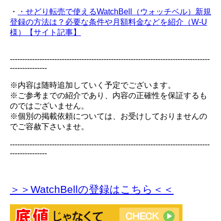
・
・せどり転売で使えるWatchBell（ウォッチベル）新規
登録の方法は？必要な条件や月額料金などを紹介（W-U
様）【サイト記事】
---------------------------------------------------------------------------------
---------------
※内容は随時追加していく予定でございます。
※ご参考までの紹介であり、内容の正確性を保証するも
のではございません。
※個別の掲載依頼については、お受けしておりませんの
でご容赦下さいませ。
---------------------------------------------------------------------------------
---------------
＞＞WatchBellの登録
はこちら＜＜