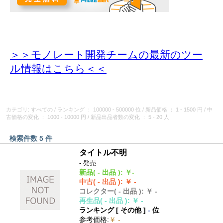
＞＞モノレート開発チームの最新のツー
ル情報
はこちら＜＜
カテゴリ: すべての
/
ランキング
： 100000 - 500000 位
/
新品価格
： 1 - 1500 円
/
中
古価格の変化
： 1000 - 10000 円
/
新品出品者数の変化
： 5 - 20 人
検索件数 5 件
タイトル不明
- 発売
新品
( - 出品 )
:
￥-
中古
( - 出品 )
:
￥ -
コレクター
( - 出品 )
:
￥ -
再生品
( - 出品 )
:
￥ -
ランキング [
その他
]
-
位
参考価格
:
￥ -