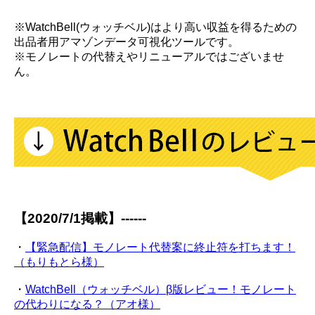
※WatchBell(ウォッチベル)はより高い収益を得るための
出品者用アマゾンデータ可視化ツールです。
※モノレートの代替えやリニューアルではございませ
ん。
【2020/7/1掲載】------
・
【緊急配信】モノレート代替案に終止符を打ちます！
（もりもとら様）
・
WatchBell（ウォッチベル）β版レビュー！モノレート
の代わりになる？（アオ様）