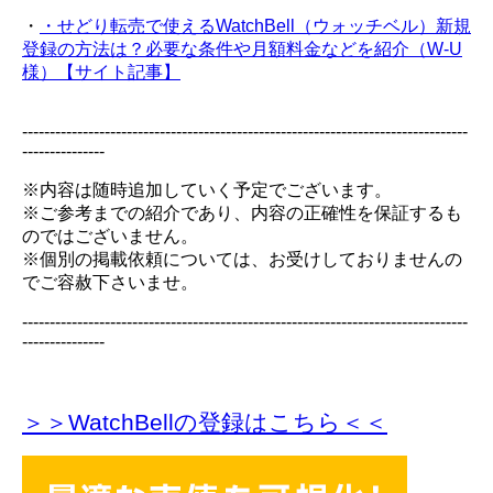
・
・せどり転売で使えるWatchBell（ウォッチベル）新規
登録の方法は？必要な条件や月額料金などを紹介（W-U
様）【サイト記事】
---------------------------------------------------------------------------------
---------------
※内容は随時追加していく予定でございます。
※ご参考までの紹介であり、内容の正確性を保証するも
のではございません。
※個別の掲載依頼については、お受けしておりませんの
でご容赦下さいませ。
---------------------------------------------------------------------------------
---------------
＞＞WatchBellの登録
はこちら＜＜