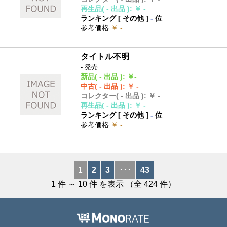
再生品
( - 出品 )
:
￥ -
ランキング [
その他
]
-
位
参考価格
:
￥ -
タイトル不明
- 発売
新品
( - 出品 )
:
￥-
中古
( - 出品 )
:
￥ -
コレクター
( - 出品 )
:
￥ -
再生品
( - 出品 )
:
￥ -
ランキング [
その他
]
-
位
参考価格
:
￥ -
1
2
3
･･･
43
1
件 ～
10
件 を表示 （全
424
件）