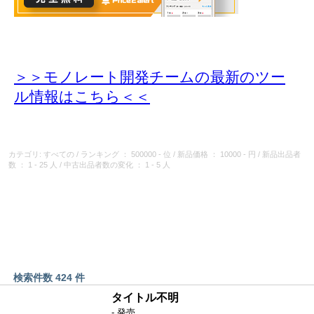
＞＞モノレート開発チームの最新のツー
ル情報
はこちら＜＜
カテゴリ: すべての
/
ランキング
： 500000 - 位
/
新品価格
： 10000 - 円
/
新品出品者
数
： 1 - 25 人
/
中古出品者数の変化
： 1 - 5 人
検索件数 424 件
タイトル不明
- 発売