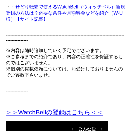
・
・せどり転売で使えるWatchBell（ウォッチベル）新規
登録の方法は？必要な条件や月額料金などを紹介（W-U
様）【サイト記事】
---------------------------------------------------------------------------------
---------------
※内容は随時追加していく予定でございます。
※ご参考までの紹介であり、内容の正確性を保証するも
のではございません。
※個別の掲載依頼については、お受けしておりませんの
でご容赦下さいませ。
---------------------------------------------------------------------------------
---------------
＞＞WatchBellの登録
はこちら＜＜