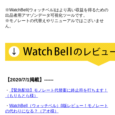
※WatchBell(ウォッチベル)はより高い収益を得るための
出品者用アマゾンデータ可視化ツールです。
※モノレートの代替えやリニューアルではございませ
ん。
【2020/7/1掲載】------
・
【緊急配信】モノレート代替案に終止符を打ちます！
（もりもとら様）
・
WatchBell（ウォッチベル）β版レビュー！モノレート
の代わりになる？（アオ様）