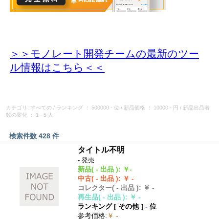
＞＞モノレート開発チームの最新のツー
ル情報
はこちら＜＜
カテゴリ: すべての
/
ランキング
： 500000 - 位
/
新品価格
： 10000 - 円
/
新品出品者
数の変化
： 1 - 5 人
検索件数 428 件
タイトル不明
- 発売
新品
( - 出品 )
:
￥-
中古
( - 出品 )
:
￥ -
コレクター
( - 出品 )
:
￥ -
再生品
( - 出品 )
:
￥ -
ランキング [
その他
]
-
位
参考価格
:
￥ -