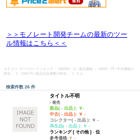
＞＞モノレート開発チームの最新のツー
ル情報
はこちら＜＜
カテゴリ: すべての
/
ランキング
： 500000 - 位
/
新品価格
： 10000 - 円
/
中古価格の
変化
： 1 - 1000 円
/
新品出品者数の変化
： 1 - 5 人
検索件数 26 件
タイトル不明
- 発売
新品
( - 出品 )
:
￥-
中古
( - 出品 )
:
￥ -
コレクター
( - 出品 )
:
￥ -
再生品
( - 出品 )
:
￥ -
ランキング [
その他
]
-
位
参考価格
:
￥ -