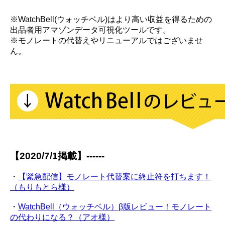
※WatchBell(ウォッチベル)はより高い収益を得るための
出品者用アマゾンデータ可視化ツールです。
※モノレートの代替えやリニューアルではございませ
ん。
【2020/7/1掲載】------
・
【緊急配信】モノレート代替案に終止符を打ちます！
（もりもとら様）
・
WatchBell（ウォッチベル）β版レビュー！モノレート
の代わりになる？（アオ様）