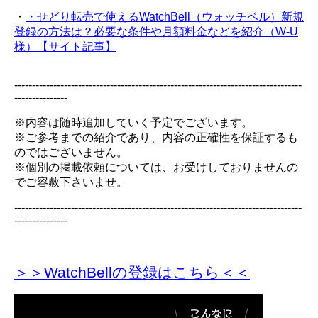
・
・せどり転売で使えるWatchBell（ウォッチベル）新規
登録の方法は？必要な条件や月額料金などを紹介（W-U
様）【サイト記事】
---------------------------------------------------------------------------------
---------------
※内容は随時追加していく予定でございます。
※ご参考までの紹介であり、内容の正確性を保証するも
のではございません。
※個別の掲載依頼については、お受けしておりませんの
でご容赦下さいませ。
---------------------------------------------------------------------------------
---------------
＞＞WatchBellの登録
はこちら＜＜