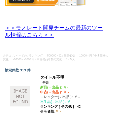
＞＞モノレート開発チームの最新のツー
ル情報
はこちら＜＜
カテゴリ: すべての
/
ランキング
： 500000 - 位
/
新品価格
： 10000 - 円
/
中古価格の
変化
： -10000 - -1000 円
/
中古出品者数の変化
： 1 - 5 人
検索件数 319 件
タイトル不明
- 発売
新品
( - 出品 )
:
￥-
中古
( - 出品 )
:
￥ -
コレクター
( - 出品 )
:
￥ -
再生品
( - 出品 )
:
￥ -
ランキング [
その他
]
-
位
参考価格
:
￥ -