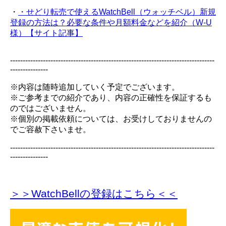
・
・せどり転売で使えるWatchBell（ウォッチベル）新規
登録の方法は？必要な条件や月額料金などを紹介（W-U
様）【サイト記事】
---------------------------------------------------------------------------------
---------------
※内容は随時追加していく予定でございます。
※ご参考までの紹介であり、内容の正確性を保証するも
のではございません。
※個別の掲載依頼については、お受けしておりませんの
でご容赦下さいませ。
---------------------------------------------------------------------------------
---------------
＞＞WatchBellの登録
はこちら＜＜