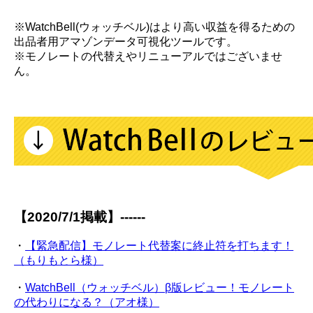
※WatchBell(ウォッチベル)はより高い収益を得るための
出品者用アマゾンデータ可視化ツールです。
※モノレートの代替えやリニューアルではございませ
ん。
【2020/7/1掲載】------
・
【緊急配信】モノレート代替案に終止符を打ちます！
（もりもとら様）
・
WatchBell（ウォッチベル）β版レビュー！モノレート
の代わりになる？（アオ様）