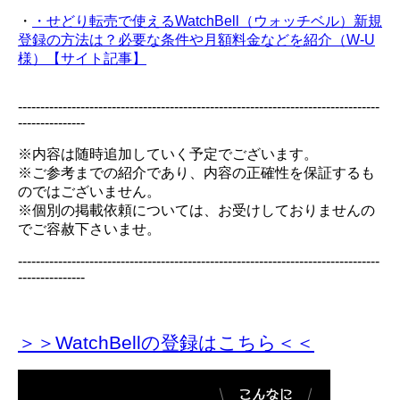
・
・せどり転売で使えるWatchBell（ウォッチベル）新規
登録の方法は？必要な条件や月額料金などを紹介（W-U
様）【サイト記事】
---------------------------------------------------------------------------------
---------------
※内容は随時追加していく予定でございます。
※ご参考までの紹介であり、内容の正確性を保証するも
のではございません。
※個別の掲載依頼については、お受けしておりませんの
でご容赦下さいませ。
---------------------------------------------------------------------------------
---------------
＞＞WatchBellの登録
はこちら＜＜