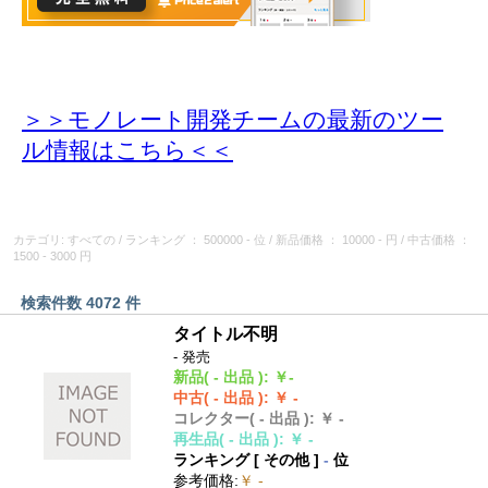
＞＞モノレート開発チームの最新のツー
ル情報
はこちら＜＜
カテゴリ: すべての
/
ランキング
： 500000 - 位
/
新品価格
： 10000 - 円
/
中古価格
：
1500 - 3000 円
検索件数 4072 件
タイトル不明
- 発売
新品
( - 出品 )
:
￥-
中古
( - 出品 )
:
￥ -
コレクター
( - 出品 )
:
￥ -
再生品
( - 出品 )
:
￥ -
ランキング [
その他
]
-
位
参考価格
:
￥ -