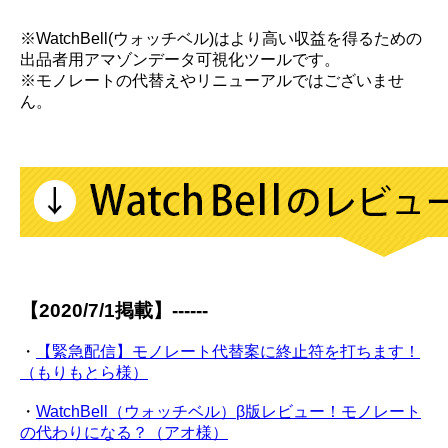
※WatchBell(ウォッチベル)はより高い収益を得るための
出品者用アマゾンデータ可視化ツールです。
※モノレートの代替えやリニューアルではございませ
ん。
【2020/7/1掲載】------
・
【緊急配信】モノレート代替案に終止符を打ちます！
（もりもとら様）
・
WatchBell（ウォッチベル）β版レビュー！モノレート
の代わりになる？（アオ様）