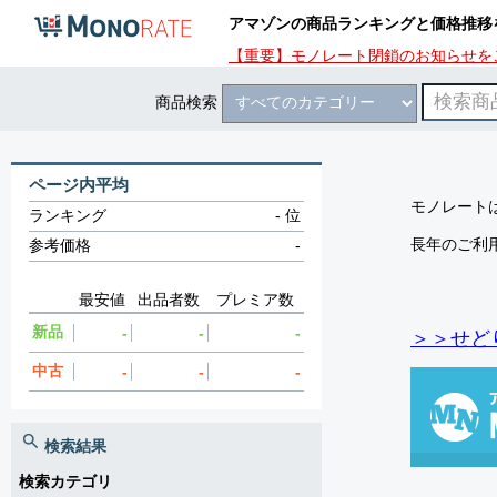
アマゾンの商品ランキングと価格推移
【重要】モノレート閉鎖のお知らせを
商品検索
ページ内平均
モノレートは
ランキング
-
位
長年のご利
参考価格
-
最安値
出品者数
プレミア数
新品
-
-
-
＞＞せど
中古
-
-
-
検索結果
検索カテゴリ