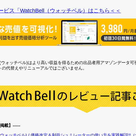
ビス「WatchBell（ウォッチベル）はこちら＜＜
Bell(ウォッチベル)はより高い収益を得るための出品者用アマゾンデータ
トの代替えやリニューアルではございません。
0掲載】-----
bell(ウォッチベル) / 価格改定＆利益シュミレーターの使い方を実践解説