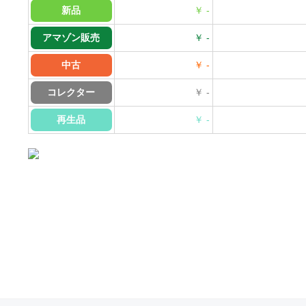
新品
￥ -
アマゾン販売
￥ -
中古
￥ -
コレクター
￥ -
再生品
￥ -