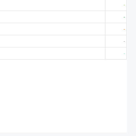
-
-
-
-
-