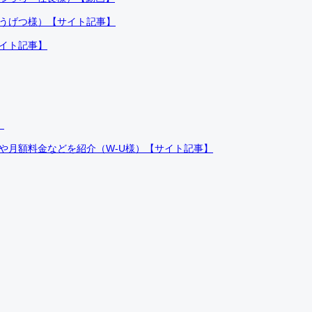
ふうげつ様）【サイト記事】
サイト記事】
）
件や月額料金などを紹介（W-U様）【サイト記事】