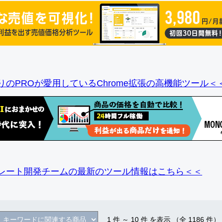
りのPROが愛用しているChrome拡張の高機能ツール＜
レート開発チームの最新のツール情報
はこちら＜＜
1
件 ～
10
件 を表示 （全
1186
件）