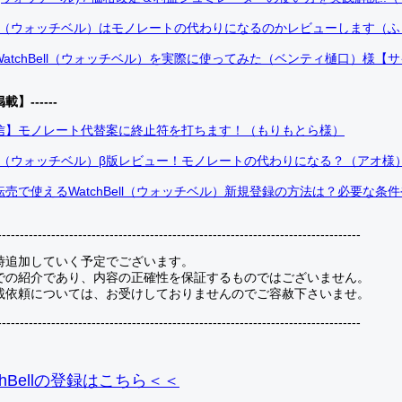
Bell（ウォッチベル）はモノレートの代わりになるのかレビューします（
atchBell（ウォッチベル）を実際に使ってみた（ベンティ樋口）様【
掲載】------
信】モノレート代替案に終止符を打ちます！（もりもとら様）
Bell（ウォッチベル）β版レビュー！モノレートの代わりになる？（アオ様
売で使えるWatchBell（ウォッチベル）新規登録の方法は？必要な条
---------------------------------------------------------------------------------
時追加していく予定でございます。
での紹介であり、内容の正確性を保証するものではございません。
載依頼については、お受けしておりませんのでご容赦下さいませ。
---------------------------------------------------------------------------------
hBellの登録
はこちら＜＜