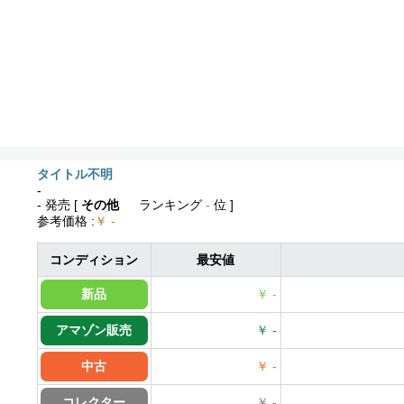
タイトル不明
-
- 発売
[
その他
ランキング
-
位 ]
参考価格
:
￥ -
コンディション
最安値
新品
￥ -
アマゾン販売
￥ -
中古
￥ -
コレクター
￥ -