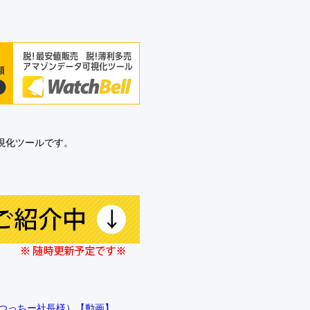
可視化ツールです。
!!（つっちー社長様）【動画】