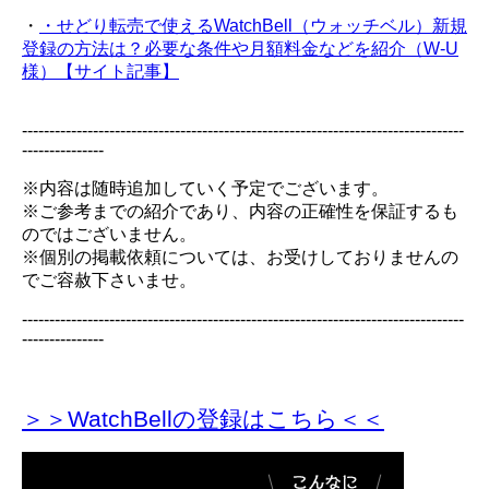
・
・せどり転売で使えるWatchBell（ウォッチベル）新規
登録の方法は？必要な条件や月額料金などを紹介（W-U
様）【サイト記事】
---------------------------------------------------------------------------------
---------------
※内容は随時追加していく予定でございます。
※ご参考までの紹介であり、内容の正確性を保証するも
のではございません。
※個別の掲載依頼については、お受けしておりませんの
でご容赦下さいませ。
---------------------------------------------------------------------------------
---------------
＞＞WatchBellの登録
はこちら＜＜