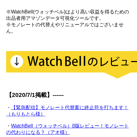
※WatchBell(ウォッチベル)はより高い収益を得るための
出品者用アマゾンデータ可視化ツールです。
※モノレートの代替えやリニューアルではございませ
ん。
【2020/7/1掲載】------
・
【緊急配信】モノレート代替案に終止符を打ちます！
（もりもとら様）
・
WatchBell（ウォッチベル）β版レビュー！モノレート
の代わりになる？（アオ様）