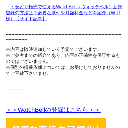
・
・せどり転売で使えるWatchBell（ウォッチベル）新規
登録の方法は？必要な条件や月額料金などを紹介（W-U
様）【サイト記事】
---------------------------------------------------------------------------------
---------------
※内容は随時追加していく予定でございます。
※ご参考までの紹介であり、内容の正確性を保証するも
のではございません。
※個別の掲載依頼については、お受けしておりませんの
でご容赦下さいませ。
---------------------------------------------------------------------------------
---------------
＞＞WatchBellの登録
はこちら＜＜