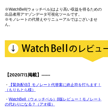
※WatchBell(ウォッチベル)はより高い収益を得るための
出品者用アマゾンデータ可視化ツールです。
※モノレートの代替えやリニューアルではございませ
ん。
【2020/7/1掲載】------
・
【緊急配信】モノレート代替案に終止符を打ちます！
（もりもとら様）
・
WatchBell（ウォッチベル）β版レビュー！モノレート
の代わりになる？（アオ様）