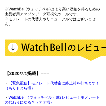
※WatchBell(ウォッチベル)はより高い収益を得るための
出品者用アマゾンデータ可視化ツールです。
※モノレートの代替えやリニューアルではございませ
ん。
【2020/7/1掲載】------
・
【緊急配信】モノレート代替案に終止符を打ちます！
（もりもとら様）
・
WatchBell（ウォッチベル）β版レビュー！モノレート
の代わりになる？（アオ様）