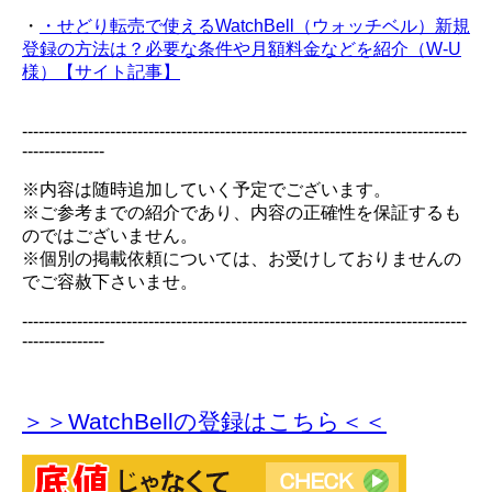
・
・せどり転売で使えるWatchBell（ウォッチベル）新規
登録の方法は？必要な条件や月額料金などを紹介（W-U
様）【サイト記事】
---------------------------------------------------------------------------------
---------------
※内容は随時追加していく予定でございます。
※ご参考までの紹介であり、内容の正確性を保証するも
のではございません。
※個別の掲載依頼については、お受けしておりませんの
でご容赦下さいませ。
---------------------------------------------------------------------------------
---------------
＞＞WatchBellの登録
はこちら＜＜