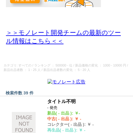
＞＞モノレート開発チームの最新のツー
ル情報
はこちら＜＜
カテゴリ: すべての
/
ランキング
： 500000 - 位
/
新品価格の変化
： 1000 - 10000 円
/
新品出品者数
： 1 - 25 人
/
新品出品者数の変化
： 5 - 20 人
検索件数 39 件
タイトル不明
- 発売
新品
( - 出品 )
:
￥-
中古
( - 出品 )
:
￥ -
コレクター
( - 出品 )
:
￥ -
再生品
( - 出品 )
:
￥ -