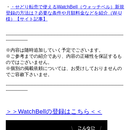
・
・せどり転売で使えるWatchBell（ウォッチベル）新規
登録の方法は？必要な条件や月額料金などを紹介（W-U
様）【サイト記事】
---------------------------------------------------------------------------------
---------------
※内容は随時追加していく予定でございます。
※ご参考までの紹介であり、内容の正確性を保証するも
のではございません。
※個別の掲載依頼については、お受けしておりませんの
でご容赦下さいませ。
---------------------------------------------------------------------------------
---------------
＞＞WatchBellの登録
はこちら＜＜