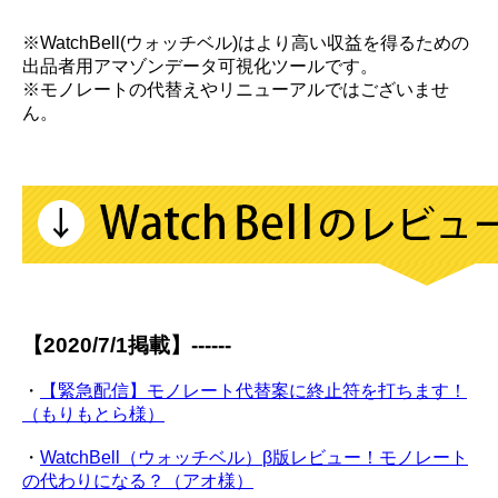
※WatchBell(ウォッチベル)はより高い収益を得るための
出品者用アマゾンデータ可視化ツールです。
※モノレートの代替えやリニューアルではございませ
ん。
【2020/7/1掲載】------
・
【緊急配信】モノレート代替案に終止符を打ちます！
（もりもとら様）
・
WatchBell（ウォッチベル）β版レビュー！モノレート
の代わりになる？（アオ様）