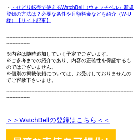
・
・せどり転売で使えるWatchBell（ウォッチベル）新規
登録の方法は？必要な条件や月額料金などを紹介（W-U
様）【サイト記事】
---------------------------------------------------------------------------------
---------------
※内容は随時追加していく予定でございます。
※ご参考までの紹介であり、内容の正確性を保証するも
のではございません。
※個別の掲載依頼については、お受けしておりませんの
でご容赦下さいませ。
---------------------------------------------------------------------------------
---------------
＞＞WatchBellの登録
はこちら＜＜