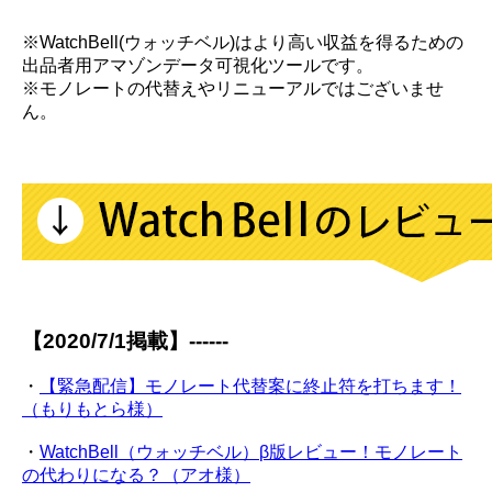
※WatchBell(ウォッチベル)はより高い収益を得るための
出品者用アマゾンデータ可視化ツールです。
※モノレートの代替えやリニューアルではございませ
ん。
【2020/7/1掲載】------
・
【緊急配信】モノレート代替案に終止符を打ちます！
（もりもとら様）
・
WatchBell（ウォッチベル）β版レビュー！モノレート
の代わりになる？（アオ様）