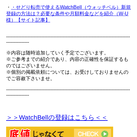
・
・せどり転売で使えるWatchBell（ウォッチベル）新規
登録の方法は？必要な条件や月額料金などを紹介（W-U
様）【サイト記事】
---------------------------------------------------------------------------------
---------------
※内容は随時追加していく予定でございます。
※ご参考までの紹介であり、内容の正確性を保証するも
のではございません。
※個別の掲載依頼については、お受けしておりませんの
でご容赦下さいませ。
---------------------------------------------------------------------------------
---------------
＞＞WatchBellの登録
はこちら＜＜