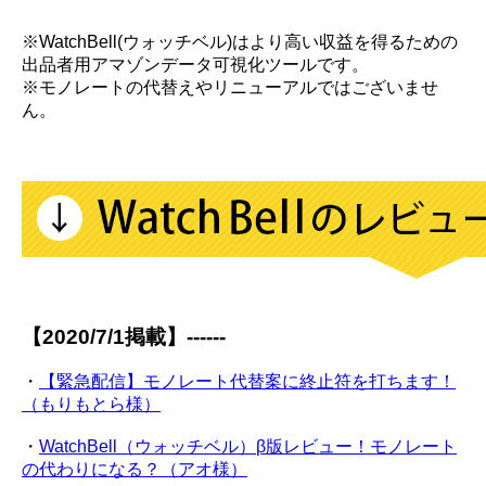
※WatchBell(ウォッチベル)はより高い収益を得るための
出品者用アマゾンデータ可視化ツールです。
※モノレートの代替えやリニューアルではございませ
ん。
【2020/7/1掲載】------
・
【緊急配信】モノレート代替案に終止符を打ちます！
（もりもとら様）
・
WatchBell（ウォッチベル）β版レビュー！モノレート
の代わりになる？（アオ様）