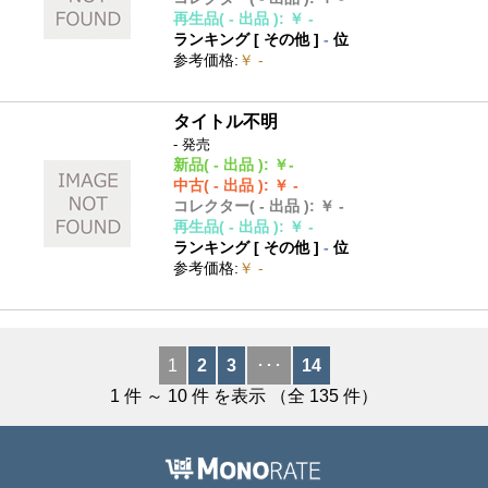
再生品
( - 出品 )
:
￥ -
ランキング [
その他
]
-
位
参考価格
:
￥ -
タイトル不明
- 発売
新品
( - 出品 )
:
￥-
中古
( - 出品 )
:
￥ -
コレクター
( - 出品 )
:
￥ -
再生品
( - 出品 )
:
￥ -
ランキング [
その他
]
-
位
参考価格
:
￥ -
1
2
3
･･･
14
1
件 ～
10
件 を表示 （全
135
件）