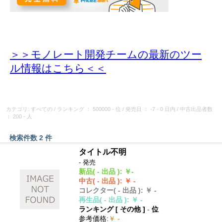
＞＞モノレート開発チームの最新のツー
ル情報
はこちら＜＜
カテゴリ: すべての
/
ランキング
： 500000 - 位
/
発売日
： -7 - 0 日内
/
中古出品者数
： 200 - 人
検索件数 2 件
タイトル不明
- 発売
新品
( - 出品 )
:
￥-
中古
( - 出品 )
:
￥ -
コレクター
( - 出品 )
:
￥ -
再生品
( - 出品 )
:
￥ -
ランキング [
その他
]
-
位
参考価格
:
￥ -