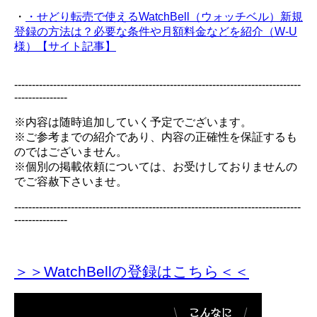
・
・せどり転売で使えるWatchBell（ウォッチベル）新規
登録の方法は？必要な条件や月額料金などを紹介（W-U
様）【サイト記事】
---------------------------------------------------------------------------------
---------------
※内容は随時追加していく予定でございます。
※ご参考までの紹介であり、内容の正確性を保証するも
のではございません。
※個別の掲載依頼については、お受けしておりませんの
でご容赦下さいませ。
---------------------------------------------------------------------------------
---------------
＞＞WatchBellの登録
はこちら＜＜