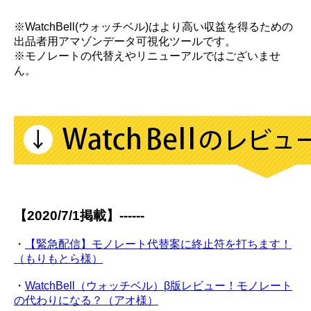
※WatchBell(ウォッチベル)はより高い収益を得るための
出品者用アマゾンデータ可視化ツールです。
※モノレートの代替えやリニューアルではございませ
ん。
【2020/7/1掲載】------
・
【緊急配信】モノレート代替案に終止符を打ちます！
（もりもとら様）
・
WatchBell（ウォッチベル）β版レビュー！モノレート
の代わりになる？（アオ様）