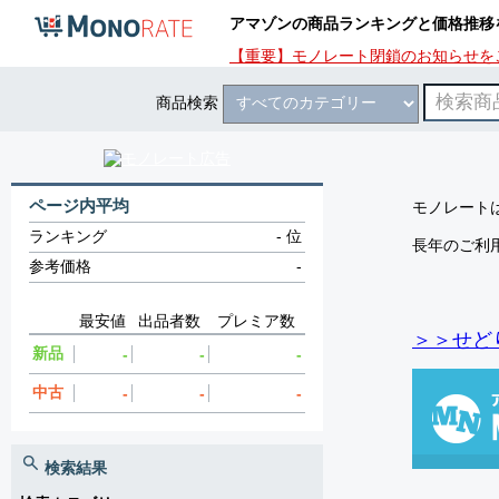
アマゾンの商品ランキングと価格推移
【重要】モノレート閉鎖のお知らせを
商品検索
ページ内平均
モノレートは
ランキング
-
位
長年のご利
参考価格
-
最安値
出品者数
プレミア数
＞＞せど
新品
-
-
-
中古
-
-
-
検索結果