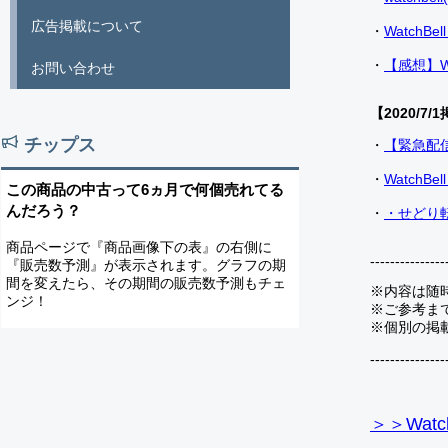
広告掲載について
・
Watch
・
【感想】W
お問い合わせ
【2020/7/1
チップス
・
【緊急配
・
Watch
この商品の中古って6ヵ月で何個売れてる
んだろう？
・
・せどり転
商品ページで『商品画像下の表』の右側に
---------------
『販売数予測』が表示されます。グラフの期
間を変えたら、その期間の販売数予測もチェ
※内容は随
ンジ！
※ご参考ま
※個別の掲
---------------
＞＞Watc