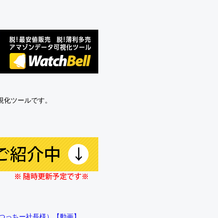
可視化ツールです。
!!（つっちー社長様）【動画】