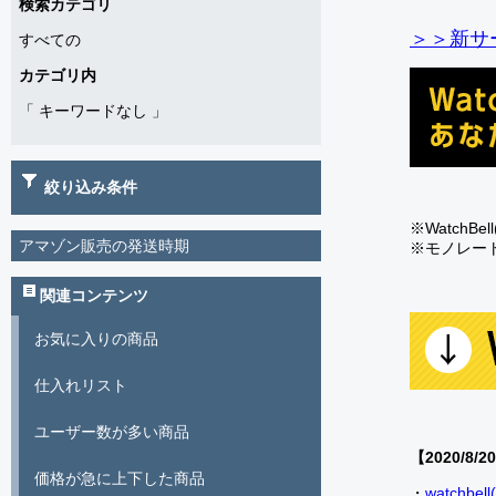
検索カテゴリ
＞＞新サー
すべての
カテゴリ内
「
キーワードなし
」
絞り込み条件
※Watch
アマゾン販売の発送時期
※モノレー
関連コンテンツ
お気に入りの商品
仕入れリスト
ユーザー数が多い商品
【2020/8/2
価格が急に上下した商品
・
watch