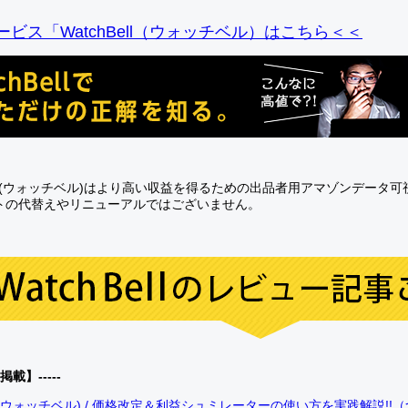
ビス「WatchBell（ウォッチベル）はこちら＜＜
Bell(ウォッチベル)はより高い収益を得るための出品者用アマゾンデータ
トの代替えやリニューアルではございません。
0掲載】-----
bell(ウォッチベル) / 価格改定＆利益シュミレーターの使い方を実践解説