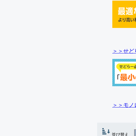
＞＞せど
＞＞モノ
並び替え