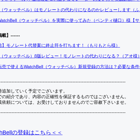
Bell（ウォッチベル）はモノレートの代わりになるのかレビューします（
atchBell（ウォッチベル）を実際に使ってみた（ベンティ樋口）様【
掲載】------
信】モノレート代替案に終止符を打ちます！（もりもとら様）
Bell（ウォッチベル）β版レビュー！モノレートの代わりになる？（アオ様
売で使えるWatchBell（ウォッチベル）新規登録の方法は？必要な条
---------------------------------------------------------------------------------
時追加していく予定でございます。
での紹介であり、内容の正確性を保証するものではございません。
載依頼については、お受けしておりませんのでご容赦下さいませ。
---------------------------------------------------------------------------------
hBellの登録
はこちら＜＜