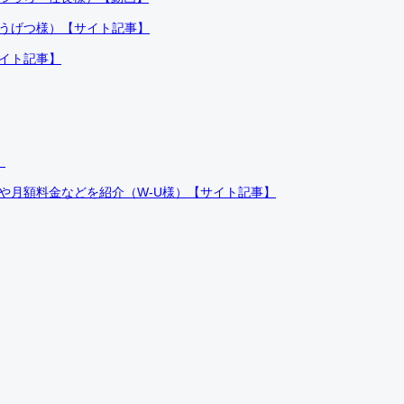
ふうげつ様）【サイト記事】
サイト記事】
）
件や月額料金などを紹介（W-U様）【サイト記事】