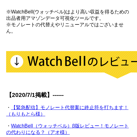
※WatchBell(ウォッチベル)はより高い収益を得るための
出品者用アマゾンデータ可視化ツールです。
※モノレートの代替えやリニューアルではございませ
ん。
【2020/7/1掲載】------
・
【緊急配信】モノレート代替案に終止符を打ちます！
（もりもとら様）
・
WatchBell（ウォッチベル）β版レビュー！モノレート
の代わりになる？（アオ様）