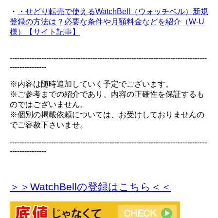
・
・せどり転売で使えるWatchBell（ウォッチベル）新規
登録の方法は？必要な条件や月額料金などを紹介（W-U
様）【サイト記事】
---------------------------------------------------------------------------------
---------------
※内容は随時追加していく予定でございます。
※ご参考までの紹介であり、内容の正確性を保証するも
のではございません。
※個別の掲載依頼については、お受けしておりませんの
でご容赦下さいませ。
---------------------------------------------------------------------------------
---------------
＞＞WatchBellの登録
はこちら＜＜