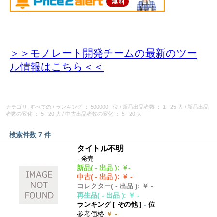
＞＞モノレート開発チームの最新のツー
ル情報
はこちら＜＜
カテゴリ: すべての
/
ランキング
： 500000 - 位
/
新品出品者数
： 1 - 25 人
/
新品出品
者数の変化
： 5 - 20 人
/
中古出品者数の変化
： 5 - 20 人
検索件数 7 件
タイトル不明
- 発売
新品
( - 出品 )
:
￥-
中古
( - 出品 )
:
￥ -
コレクター
( - 出品 )
:
￥ -
再生品
( - 出品 )
:
￥ -
ランキング [
その他
]
-
位
参考価格
:
￥ -