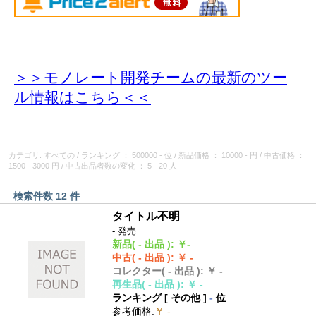
＞＞モノレート開発チームの最新のツー
ル情報
はこちら＜＜
カテゴリ: すべての
/
ランキング
： 500000 - 位
/
新品価格
： 10000 - 円
/
中古価格
：
1500 - 3000 円
/
中古出品者数の変化
： 5 - 20 人
検索件数 12 件
タイトル不明
- 発売
新品
( - 出品 )
:
￥-
中古
( - 出品 )
:
￥ -
コレクター
( - 出品 )
:
￥ -
再生品
( - 出品 )
:
￥ -
ランキング [
その他
]
-
位
参考価格
:
￥ -