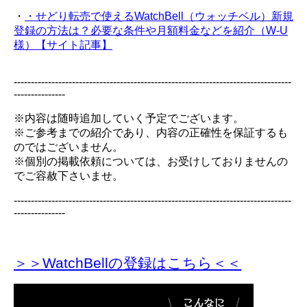
・
・せどり転売で使えるWatchBell（ウォッチベル）新規
登録の方法は？必要な条件や月額料金などを紹介（W-U
様）【サイト記事】
---------------------------------------------------------------------------------
---------------
※内容は随時追加していく予定でございます。
※ご参考までの紹介であり、内容の正確性を保証するも
のではございません。
※個別の掲載依頼については、お受けしておりませんの
でご容赦下さいませ。
---------------------------------------------------------------------------------
---------------
＞＞WatchBellの登録
はこちら＜＜