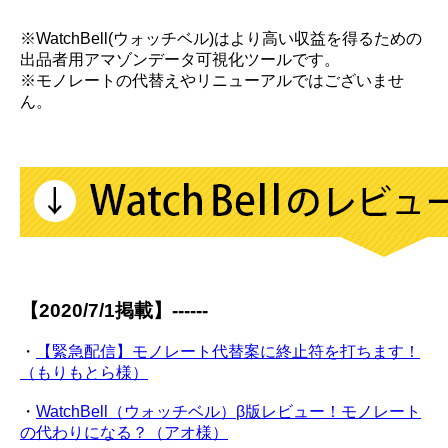
※WatchBell(ウォッチベル)はより高い収益を得るための
出品者用アマゾンデータ可視化ツールです。
※モノレートの代替えやリニューアルではございませ
ん。
【2020/7/1掲載】------
・
【緊急配信】モノレート代替案に終止符を打ちます！
（もりもとら様）
・
WatchBell（ウォッチベル）β版レビュー！モノレート
の代わりになる？（アオ様）