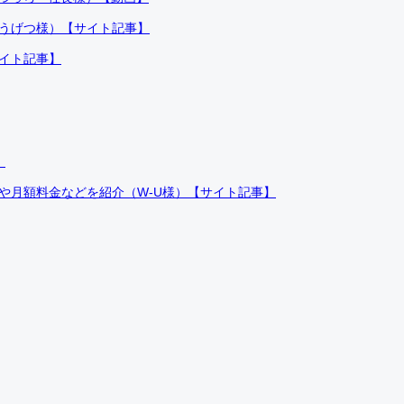
ふうげつ様）【サイト記事】
サイト記事】
）
件や月額料金などを紹介（W-U様）【サイト記事】