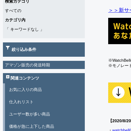
検索カテゴリ
＞＞新サー
すべての
カテゴリ内
「
キーワードなし
」
絞り込み条件
※Watch
アマゾン販売の発送時期
※モノレー
関連コンテンツ
お気に入りの商品
仕入れリスト
ユーザー数が多い商品
【2020/8/2
価格が急に上下した商品
・
watch