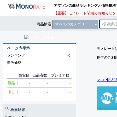
アマゾンの商品ランキングと価格推移
【重要】モノレート閉鎖のお知らせを
商品検索
ページ内平均
モノレートは
ランキング
-
位
長年のご利
参考価格
-
最安値
出品者数
プレミア数
＞＞せど
新品
-
-
-
中古
-
-
-
検索結果