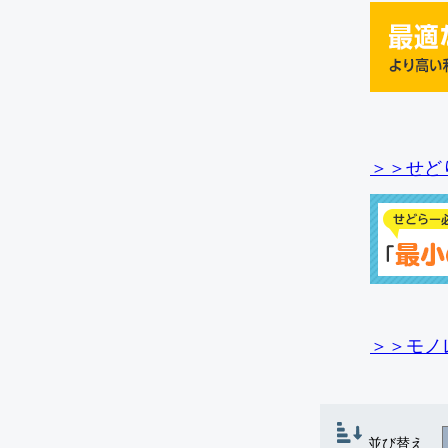
＞＞せど
＞＞モノ
並び替え