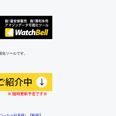
可視化ツールです。
!!（つっちー社長様）【動画】