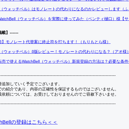
Bell（ウォッチベル）はモノレートの代わりになるのかレビューします（
atchBell（ウォッチベル）を実際に使ってみた（ベンティ樋口）様【
掲載】------
信】モノレート代替案に終止符を打ちます！（もりもとら様）
Bell（ウォッチベル）β版レビュー！モノレートの代わりになる？（アオ様
売で使えるWatchBell（ウォッチベル）新規登録の方法は？必要な条
---------------------------------------------------------------------------------
時追加していく予定でございます。
での紹介であり、内容の正確性を保証するものではございません。
載依頼については、お受けしておりませんのでご容赦下さいませ。
---------------------------------------------------------------------------------
hBellの登録
はこちら＜＜