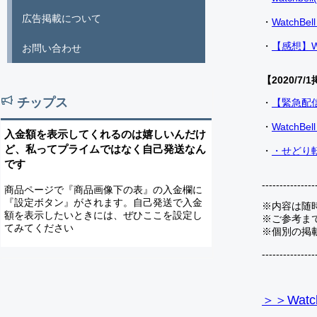
広告掲載について
・
Watch
・
【感想】W
お問い合わせ
【2020/7/1
チップス
・
【緊急配
・
Watch
入金額を表示してくれるのは嬉しいんだけ
ど、私ってプライムではなく自己発送なん
・
・せどり転
です
---------------
商品ページで『商品画像下の表』の入金欄に
『設定ボタン』がされます。自己発送で入金
※内容は随
額を表示したいときには、ぜひここを設定し
※ご参考ま
てみてください
※個別の掲
---------------
＞＞Watc