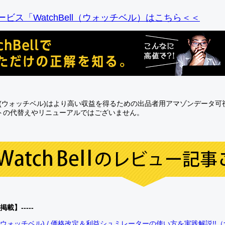
ビス「WatchBell（ウォッチベル）はこちら＜＜
Bell(ウォッチベル)はより高い収益を得るための出品者用アマゾンデータ
トの代替えやリニューアルではございません。
0掲載】-----
bell(ウォッチベル) / 価格改定＆利益シュミレーターの使い方を実践解説