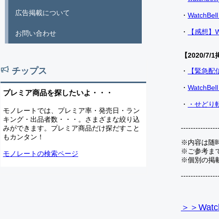
広告掲載について
・
Watch
・
【感想】W
お問い合わせ
【2020/7/1
チップス
・
【緊急配
・
Watch
プレミア商品を探したいよ・・・
・
・せどり転
モノレートでは、プレミア率・発売日・ラン
キング・出品者数・・・。さまざまな絞り込
---------------
みができます。プレミア商品だけ探だすこと
もカンタン！
※内容は随
※ご参考ま
モノレートの検索ページ
※個別の掲
---------------
＞＞Watc