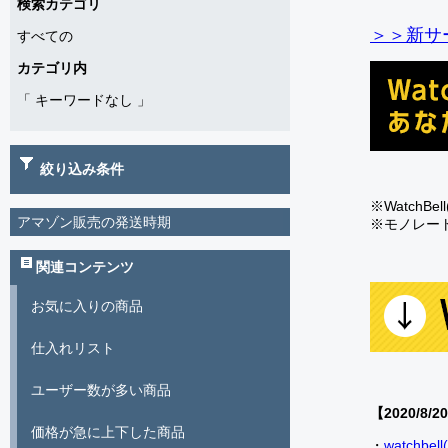
検索カテゴリ
＞＞新サー
すべての
カテゴリ内
「
キーワードなし
」
絞り込み条件
※Watch
アマゾン販売の発送時期
※モノレー
関連コンテンツ
お気に入りの商品
仕入れリスト
ユーザー数が多い商品
【2020/8/2
価格が急に上下した商品
・
watch