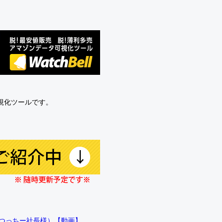
可視化ツールです。
!!（つっちー社長様）【動画】