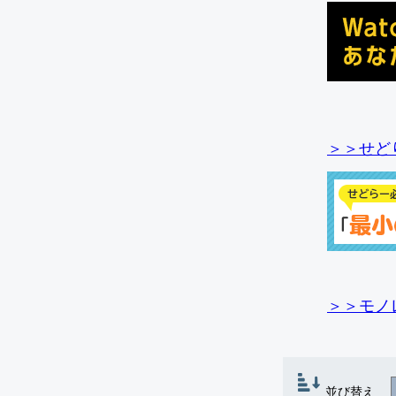
＞＞せど
＞＞モノ
並び替え