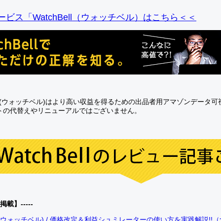
ビス「WatchBell（ウォッチベル）はこちら＜＜
Bell(ウォッチベル)はより高い収益を得るための出品者用アマゾンデータ
トの代替えやリニューアルではございません。
0掲載】-----
bell(ウォッチベル) / 価格改定＆利益シュミレーターの使い方を実践解説