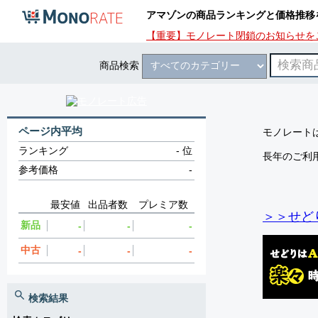
アマゾンの商品ランキングと価格推移
【重要】モノレート閉鎖のお知らせを
商品検索
ページ内平均
モノレートは
ランキング
-
位
長年のご利
参考価格
-
最安値
出品者数
プレミア数
＞＞せど
新品
-
-
-
中古
-
-
-
検索結果