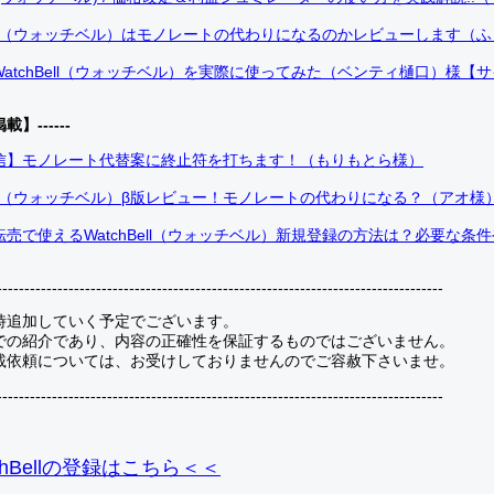
Bell（ウォッチベル）はモノレートの代わりになるのかレビューします（
atchBell（ウォッチベル）を実際に使ってみた（ベンティ樋口）様【
掲載】------
信】モノレート代替案に終止符を打ちます！（もりもとら様）
Bell（ウォッチベル）β版レビュー！モノレートの代わりになる？（アオ様
売で使えるWatchBell（ウォッチベル）新規登録の方法は？必要な条
---------------------------------------------------------------------------------
時追加していく予定でございます。
での紹介であり、内容の正確性を保証するものではございません。
載依頼については、お受けしておりませんのでご容赦下さいませ。
---------------------------------------------------------------------------------
hBellの登録
はこちら＜＜