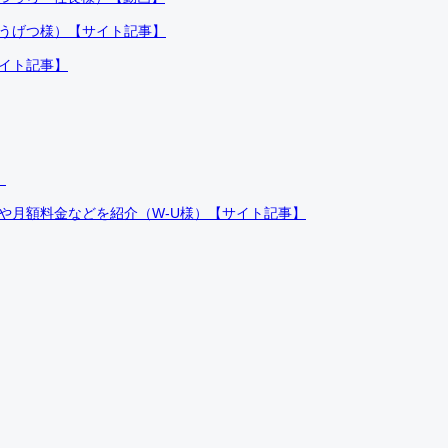
ふうげつ様）【サイト記事】
サイト記事】
）
件や月額料金などを紹介（W-U様）【サイト記事】