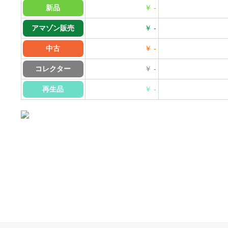
新品
￥ -
アマゾン販売
￥ -
中古
￥ -
コレクター
￥ -
再生品
￥ -