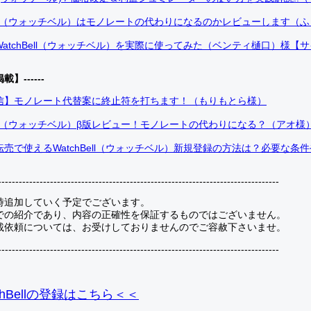
Bell（ウォッチベル）はモノレートの代わりになるのかレビューします（
atchBell（ウォッチベル）を実際に使ってみた（ベンティ樋口）様【
掲載】------
信】モノレート代替案に終止符を打ちます！（もりもとら様）
Bell（ウォッチベル）β版レビュー！モノレートの代わりになる？（アオ様
売で使えるWatchBell（ウォッチベル）新規登録の方法は？必要な条
---------------------------------------------------------------------------------
時追加していく予定でございます。
での紹介であり、内容の正確性を保証するものではございません。
載依頼については、お受けしておりませんのでご容赦下さいませ。
---------------------------------------------------------------------------------
hBellの登録
はこちら＜＜