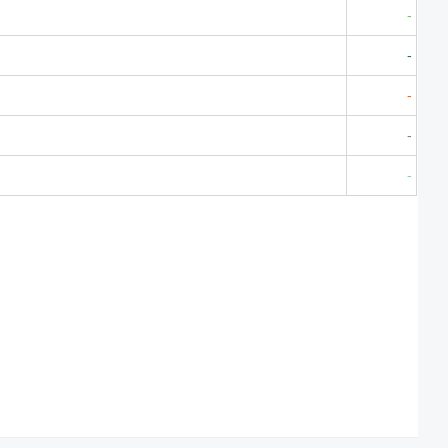
-
-
-
-
-