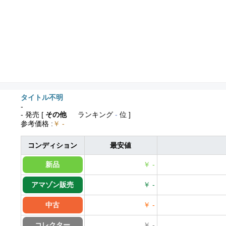
タイトル不明
-
- 発売
[
その他
ランキング
-
位 ]
参考価格
:
￥ -
コンディション
最安値
新品
￥ -
アマゾン販売
￥ -
中古
￥ -
コレクター
￥ -