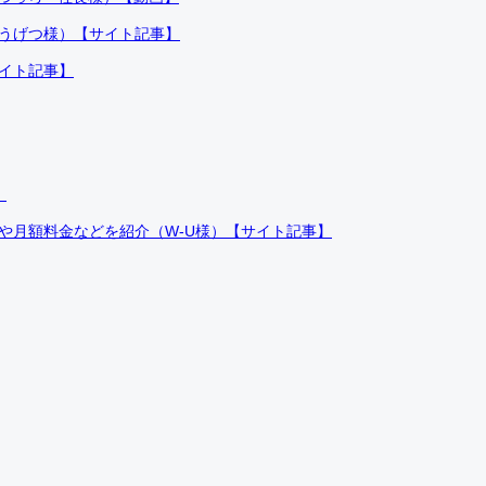
ふうげつ様）【サイト記事】
サイト記事】
）
件や月額料金などを紹介（W-U様）【サイト記事】