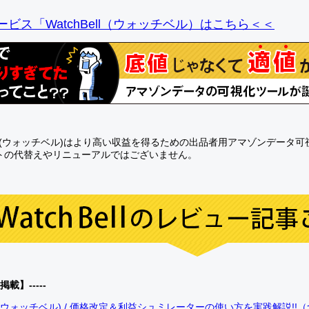
ビス「WatchBell（ウォッチベル）はこちら＜＜
Bell(ウォッチベル)はより高い収益を得るための出品者用アマゾンデータ
トの代替えやリニューアルではございません。
0掲載】-----
bell(ウォッチベル) / 価格改定＆利益シュミレーターの使い方を実践解説