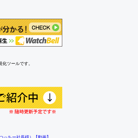
可視化ツールです。
!!（つっちー社長様）【動画】