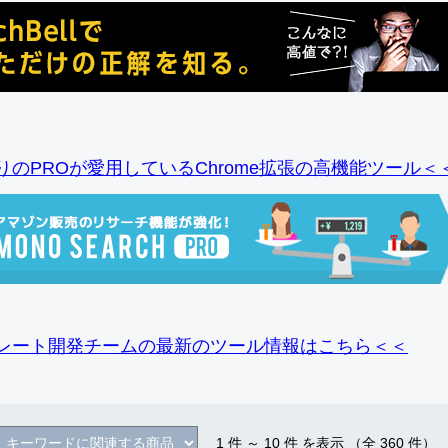
りのPROが愛用しているChrome拡張の高機能ツール＜
レート開発チームの最新のツール情報
はこちら＜＜
1
件 ～
10
件 を表示 （全
360
件）