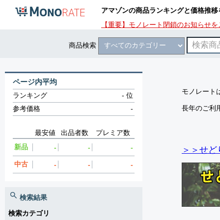
アマゾンの商品ランキングと価格推移
【重要】モノレート閉鎖のお知らせを
商品検索
ページ内平均
モノレートは
ランキング
-
位
長年のご利
参考価格
-
最安値
出品者数
プレミア数
新品
-
-
-
＞＞せど
中古
-
-
-
検索結果
検索カテゴリ