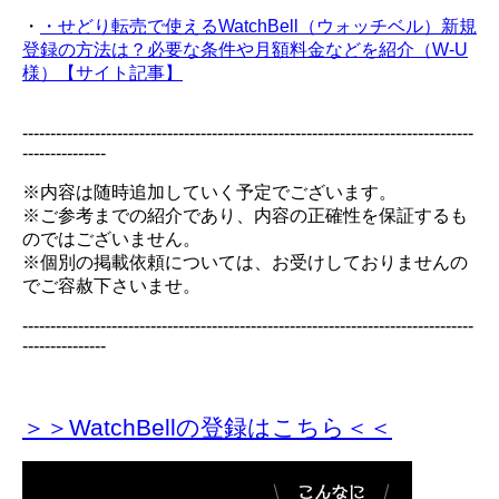
・
・せどり転売で使えるWatchBell（ウォッチベル）新規
登録の方法は？必要な条件や月額料金などを紹介（W-U
様）【サイト記事】
---------------------------------------------------------------------------------
---------------
※内容は随時追加していく予定でございます。
※ご参考までの紹介であり、内容の正確性を保証するも
のではございません。
※個別の掲載依頼については、お受けしておりませんの
でご容赦下さいませ。
---------------------------------------------------------------------------------
---------------
＞＞WatchBellの登録
はこちら＜＜