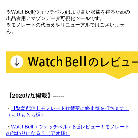
※WatchBell(ウォッチベル)はより高い収益を得るための
出品者用アマゾンデータ可視化ツールです。
※モノレートの代替えやリニューアルではございませ
ん。
【2020/7/1掲載】------
・
【緊急配信】モノレート代替案に終止符を打ちます！
（もりもとら様）
・
WatchBell（ウォッチベル）β版レビュー！モノレート
の代わりになる？（アオ様）